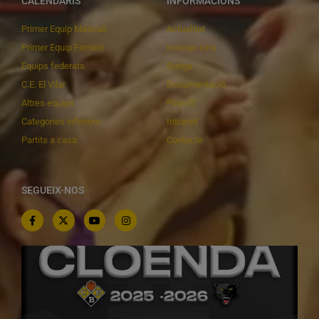
CALENDARIS
INFORMACIONS
Primer Equip Masculí
Actualitat
Primer Equip Femení
Inscripcions
Equips federats
Botiga
C.E. El Vilar
Documentació
Altres equips
Playoff
Categories inferiors
Intranet
Partits a casa
Contacte
SEGUEIX-NOS