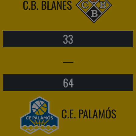
C.B. BLANES
33
—
64
C.E. PALAMÓS