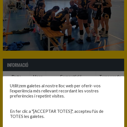
INFORMACIÓ
Data
Hora
Competició
Temporada
Utilitzem galetes al nostre lloc web per oferir-vos
05/11/2022
10:45
Cadet B femení 2022-23
2022-2023
l’experiència més rellevant recordant les vostres
preferències i repetint visites.
RESULTATS
En fer clic a "[ACCEPTAR TOTES]", accepteu l'ús de
TOTES les galetes.
Equip
T