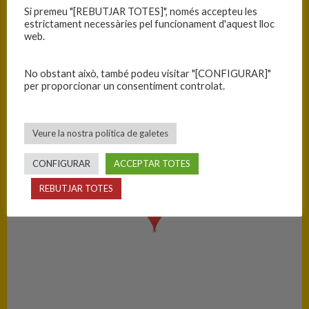
C.B. Blanes
33
Si premeu "[REBUTJAR TOTES]", només accepteu les
estrictament necessàries pel funcionament d'aquest lloc
C.E. Palamós
64
web.
No obstant això, també podeu visitar "[CONFIGURAR]"
PISTA
per proporcionar un consentiment controlat.
Blanes - Ciutat Esportiva Blanes
Veure la nostra política de galetes
CONFIGURAR
ACCEPTAR TOTES
REBUTJAR TOTES