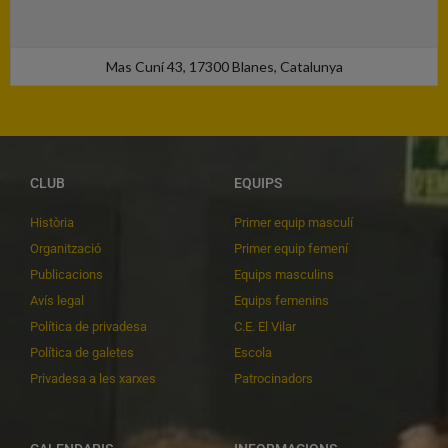
Mas Cuní 43, 17300 Blanes, Catalunya
CLUB
EQUIPS
Història
Primer equip masculí
Organització
Primer equip femení
Publicacions
Equips masculins
Avís legal
Equips femenins
Política de privadesa
C.E. El Vilar
Política de galetes
Escola
Privadesa a les xarxes
Patrocinadors