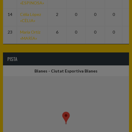
«ESPINOSA»
14
Cèlia Lòpez
2
0
0
0
0
«CÈLIA»
23
María Ortiz
6
0
0
0
0
«MARÍA»
PISTA
Blanes - Ciutat Esportiva Blanes