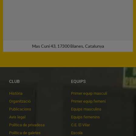
Mas Cuní 43, 17300 Blanes, Catalunya
CLUB
EQUIPS
Història
Primer equip masculí
Organització
Primer equip femení
Publicacions
Equips masculins
Avís legal
Equips femenins
Política de privadesa
C.E. El Vilar
Política de galetes
Escola