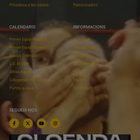
Privadesa a les xarxes
Patrocinadors
CALENDARIS
INFORMACIONS
Primer Equip Masculí
Actualitat
Primer Equip Femení
Inscripcions
Equips federats
Botiga
C.E. El Vilar
Documentació
Altres equips
Playoff
Categories inferiors
Intranet
Partits a casa
Contacte
SEGUEIX-NOS