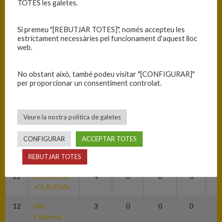
TOTES les galetes.
«JUDIT»
7
Núria Duran
2
0
0
0
0
Si premeu "[REBUTJAR TOTES]", només accepteu les
«NÚRIA»
estrictament necessàries pel funcionament d'aquest lloc
web.
8
Alba
23
0
0
0
0
Casanovas
No obstant això, també podeu visitar "[CONFIGURAR]"
«ALBA»
per proporcionar un consentiment controlat.
9
Berta
4
0
0
0
0
Aladern
«BERTA»
Veure la nostra política de galetes
11
Maider
0
0
0
0
0
CONFIGURAR
ACCEPTAR TOTES
Garcia
REBUTJAR TOTES
«MAIDER»
22
Claudia Gay
4
0
0
0
0
«CLAUDIA»
12
Mar
3
0
0
0
0
Espinosa