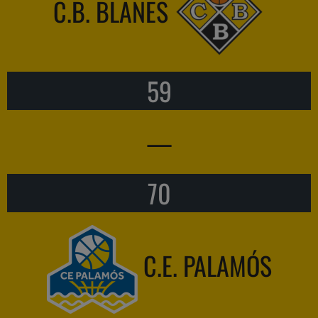
C.B. BLANES
59
—
70
C.E. PALAMÓS