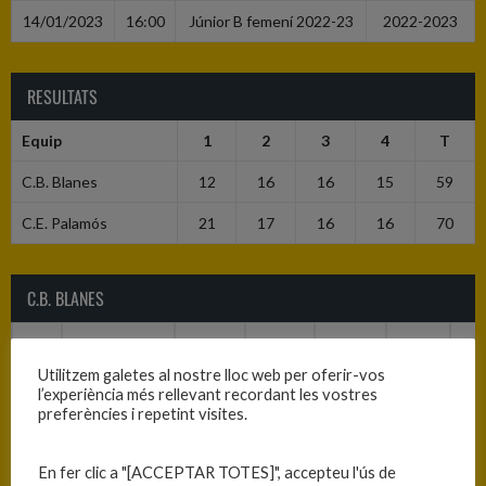
14/01/2023
16:00
Júnior B femení 2022-23
2022-2023
RESULTATS
Equip
1
2
3
4
T
C.B. Blanes
12
16
16
15
59
C.E. Palamós
21
17
16
16
70
C.B. BLANES
#
Jugador
PTS
REB
AST
RO
R
Utilitzem galetes al nostre lloc web per oferir-vos
3
Núria
9
0
0
0
0
l’experiència més rellevant recordant les vostres
Atalaya
preferències i repetint visites.
«NÚRIA»
En fer clic a "[ACCEPTAR TOTES]", accepteu l'ús de
5
Judit Abellán
6
0
0
0
0