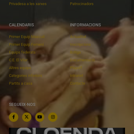
Privadesa a les xarxes
Patrocinadors
CALENDARIS
INFORMACIONS
Primer Equip Masculí
Actualitat
Primer Equip Femení
Inscripcions
Equips federats
Botiga
C.E. El Vilar
Documentació
Altres equips
Playoff
Categories inferiors
Intranet
Partits a casa
Contacte
SEGUEIX-NOS