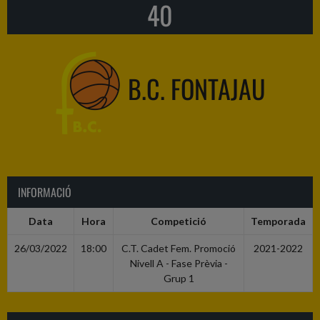
40
B.C. FONTAJAU
INFORMACIÓ
Data
Hora
Competició
Temporada
26/03/2022
18:00
C.T. Cadet Fem. Promoció
2021-2022
Nivell A - Fase Prèvia -
Grup 1