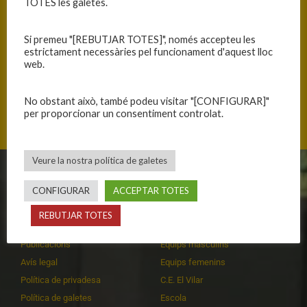
TOTES les galetes.
Si premeu "[REBUTJAR TOTES]", només accepteu les
estrictament necessàries pel funcionament d'aquest lloc
web.
No obstant això, també podeu visitar "[CONFIGURAR]"
Mas Cuní 43, 17300 Blanes, Catalunya
per proporcionar un consentiment controlat.
Veure la nostra política de galetes
CLUB
EQUIPS
CONFIGURAR
ACCEPTAR TOTES
Història
Primer equip masculí
REBUTJAR TOTES
Organització
Primer equip femení
Publicacions
Equips masculins
Avís legal
Equips femenins
Política de privadesa
C.E. El Vilar
Política de galetes
Escola