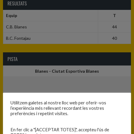
RESULTATS
Equip
T
C.B. Blanes
44
B.C. Fontajau
40
PISTA
Blanes - Ciutat Esportiva Blanes
Utilitzem galetes al nostre lloc web per oferir-vos
l’experiència més rellevant recordant les vostres
preferències i repetint visites.
En fer clic a "[ACCEPTAR TOTES]", accepteu l'ús de