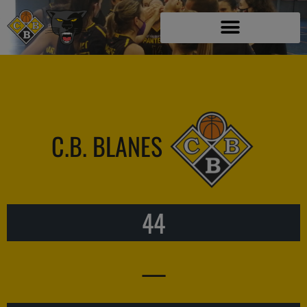
C.B. BLANES
44
—