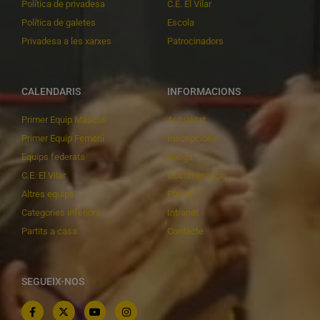
Política de privadesa
C.E. El Vilar
Política de galetes
Escola
Privadesa a les xarxes
Patrocinadors
CALENDARIS
INFORMACIONS
Primer Equip Masculí
Actualitat
Primer Equip Femení
Inscripcions
Equips federats
Botiga
C.E. El Vilar
Documentació
Altres equips
Playoff
Categories inferiors
Intranet
Partits a casa
Contacte
SEGUEIX-NOS