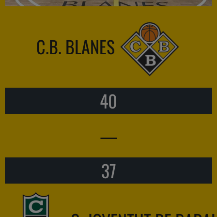
C.B. BLANES
40
—
37