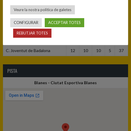
Veure la nostra política de galetes
RESULTATS
CONFIGURAR
ACCEPTAR TOTES
Equip
1
2
3
4
T
REBUTJAR TOTES
C.B. Blanes
8
11
13
8
40
C. Joventut de Badalona
12
10
10
5
37
PISTA
Blanes - Ciutat Esportiva Blanes