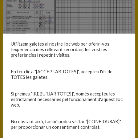
Utilitzem galetes al nostre lloc web per oferir-vos
l’experiència més rellevant recordant les vostres
preferències i repetint visites.
En fer clic a "[ACCEPTAR TOTES]", accepteu l'ús de
TOTES les galetes.
Si premeu "[REBUTJAR TOTES]", només accepteu les
INFORMACIÓ
estrictament necessàries pel funcionament d'aquest lloc
web.
Data
Hora
Competició
Temporada
Jornada
25/01/2025
16:00
Cadet B
2024-25
Jornada
No obstant això, també podeu visitar "[CONFIGURAR]"
per proporcionar un consentiment controlat.
femení 2024-
15
25