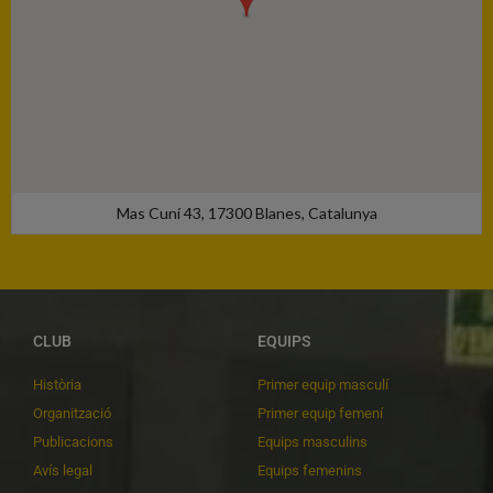
Mas Cuní 43, 17300 Blanes, Catalunya
CLUB
EQUIPS
Història
Primer equip masculí
Organització
Primer equip femení
Publicacions
Equips masculins
Avís legal
Equips femenins