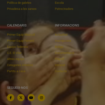
Política de galetes
Escola
Privadesa a les xarxes
Patrocinadors
CALENDARIS
INFORMACIONS
Primer Equip Masculí
Actualitat
Primer Equip Femení
Inscripcions
Equips federats
Botiga
C.E. El Vilar
Documentació
Altres equips
Playoff
Categories inferiors
Intranet
Partits a casa
Contacte
SEGUEIX-NOS