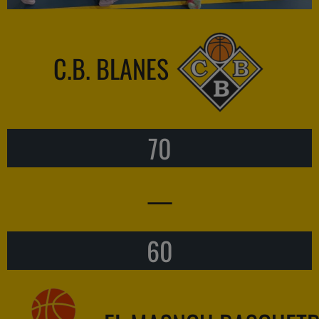
C.B. BLANES
70
—
60