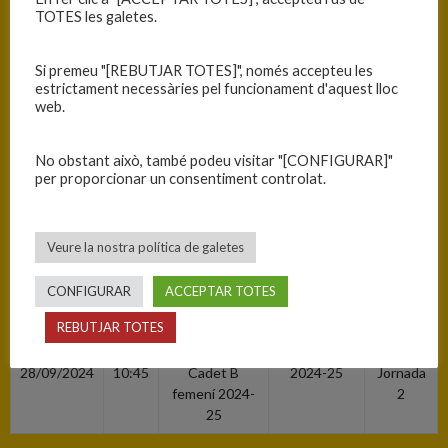
TOTES les galetes.
Si premeu "[REBUTJAR TOTES]", només accepteu les
estrictament necessàries pel funcionament d'aquest lloc
web.
No obstant això, també podeu visitar "[CONFIGURAR]"
per proporcionar un consentiment controlat.
Veure la nostra política de galetes
INFORMACIÓ
CONFIGURAR
ACCEPTAR TOTES
REBUTJAR TOTES
Data
Hora
Competició
Temporada
Jornada
28/09/2024
10:45
Cadet B
2024-25
Jornada
femení 2024-
2
25