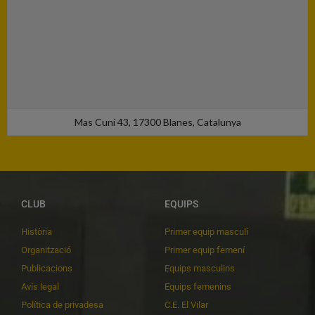
Mas Cuní 43, 17300 Blanes, Catalunya
CLUB
EQUIPS
Història
Primer equip masculí
Organització
Primer equip femení
Publicacions
Equips masculins
Avís legal
Equips femenins
Política de privadesa
C.E. El Vilar