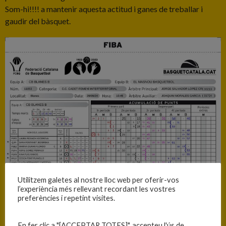
Som-hi!!!! a mantenir aquesta actitud i ganes de treballar i
gaudir del bàsquet.
Utilitzem galetes al nostre lloc web per oferir-vos
l’experiència més rellevant recordant les vostres
preferències i repetint visites.
En fer clic a "[ACCEPTAR TOTES]", accepteu l'ús de