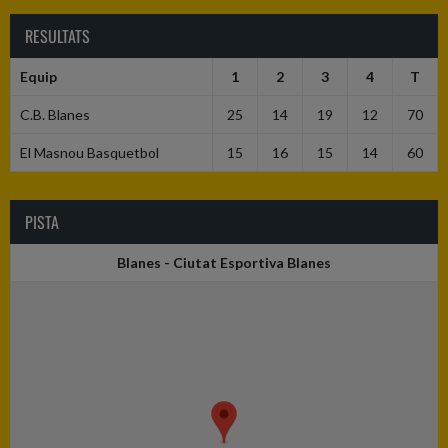
RESULTATS
Equip
1
2
3
4
T
C.B. Blanes
25
14
19
12
70
El Masnou Basquetbol
15
16
15
14
60
PISTA
Blanes - Ciutat Esportiva Blanes