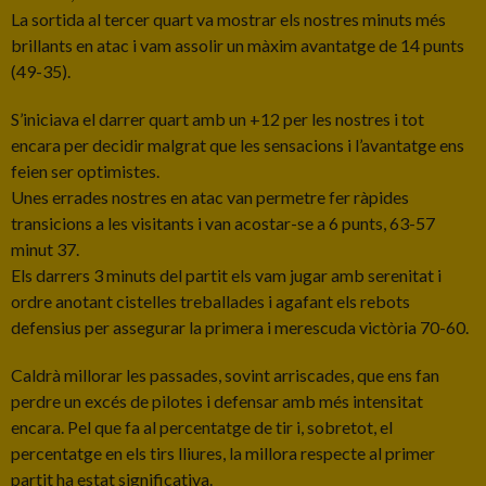
La sortida al tercer quart va mostrar els nostres minuts més
brillants en atac i vam assolir un màxim avantatge de 14 punts
(49-35).
S’iniciava el darrer quart amb un +12 per les nostres i tot
encara per decidir malgrat que les sensacions i l’avantatge ens
feien ser optimistes.
Unes errades nostres en atac van permetre fer ràpides
transicions a les visitants i van acostar-se a 6 punts, 63-57
minut 37.
Els darrers 3 minuts del partit els vam jugar amb serenitat i
ordre anotant cistelles treballades i agafant els rebots
defensius per assegurar la primera i merescuda victòria 70-60.
Caldrà millorar les passades, sovint arriscades, que ens fan
perdre un excés de pilotes i defensar amb més intensitat
encara. Pel que fa al percentatge de tir i, sobretot, el
percentatge en els tirs lliures, la millora respecte al primer
partit ha estat significativa.