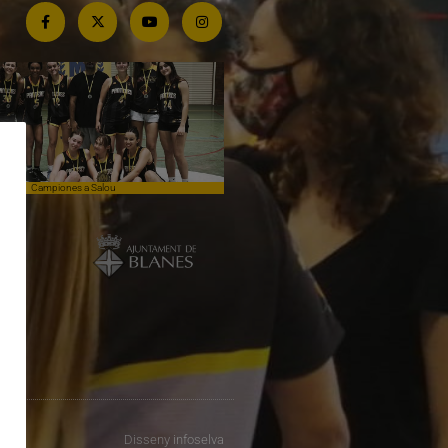
Campiones a Salou
Competim de tu a tu contra el lí
Disseny
infoselva