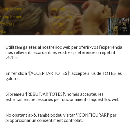
Equip Masculí
Actualitat
Equip Femení
Inscripcions
federats
Botiga
Vilar
Documentació
equips
Playoff
ies inferiors
Intranet
Utilitzem galetes al nostre lloc web per oferir-vos l’experiència
més rellevant recordant les vostres preferències i repetint
 a casa
Contacte
Cloenda de temporada
visites.
En fer clic a "[ACCEPTAR TOTES]", accepteu l'ús de TOTES les
galetes.
Si premeu "[REBUTJAR TOTES]", només accepteu les
estrictament necessàries pel funcionament d'aquest lloc web.
No obstant això, també podeu visitar "[CONFIGURAR]" per
proporcionar un consentiment controlat.