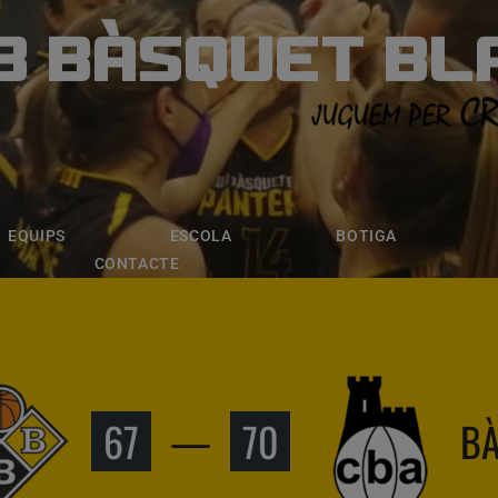
B BÀSQUET BL
ÀSQUET BLANE
ESCOLA
BOTIGA
INSCRIPCI
EQUIPS
ESCOLA
BOTIGA
CONTACTE
67
—
70
BÀ