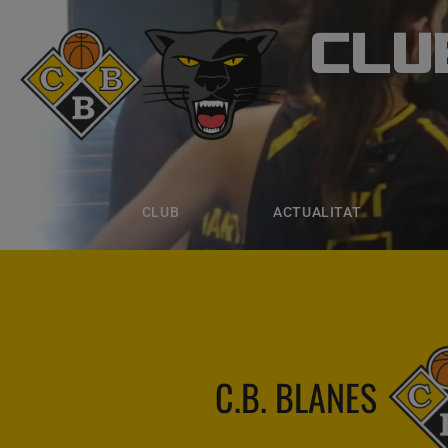
CLU
CLUB B
CLUB
ACTUALITAT
EQUIPS
CLUB
ACTUALITAT
C.B. BLANES