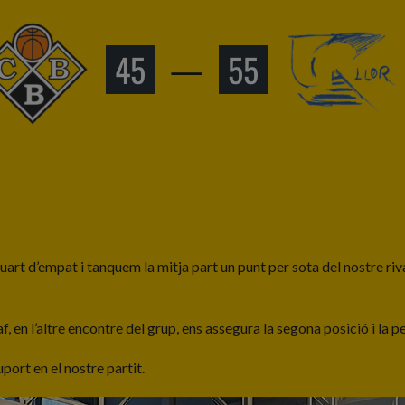
45
—
55
rt d’empat i tanquem la mitja part un punt per sota del nostre rival.
Calaf, en l’altre encontre del grup, ens assegura la segona posició i 
uport en el nostre partit.