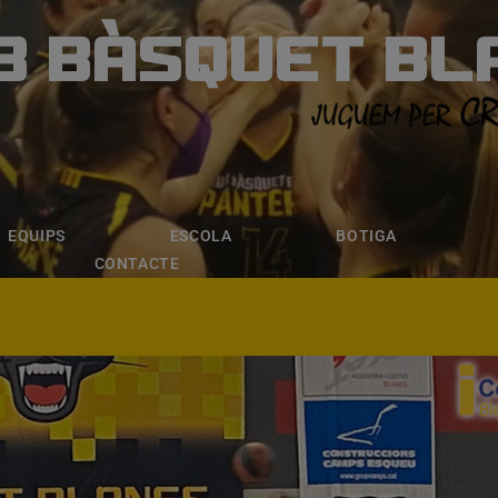
B BÀSQUET BL
ÀSQUET BLANE
ESCOLA
BOTIGA
INSCRIPCI
EQUIPS
ESCOLA
BOTIGA
CONTACTE