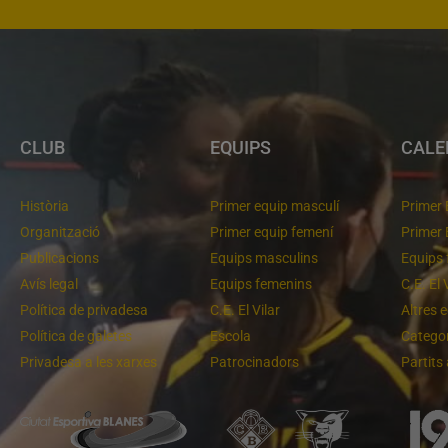
CLUB
EQUIPS
CALE
Història
Primer equip masculí
Primer 
Organització
Primer equip femení
Primer 
Publicacions
Equips masculins
Equips 
Avís legal
Equips femenins
C.E. El 
Política de privadesa
C.E. El Vilar
Altres 
Política de galetes
Escola
Categor
Privadesa a les xarxes
Patrocinadors
Partits
m lluitant pel primer lloc
Molt bona imatge de l'equip