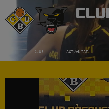
CLU
CLUB B
CLUB
ACTUALITAT
EQUIPS
CLUB
ACTUALITAT