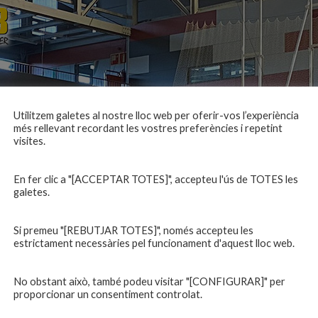
Utilitzem galetes al nostre lloc web per oferir-vos l’experiència
més rellevant recordant les vostres preferències i repetint
visites.
En fer clic a "[ACCEPTAR TOTES]", accepteu l'ús de TOTES les
galetes.
Si premeu "[REBUTJAR TOTES]", només accepteu les
estrictament necessàries pel funcionament d'aquest lloc web.
No obstant això, també podeu visitar "[CONFIGURAR]" per
proporcionar un consentiment controlat.