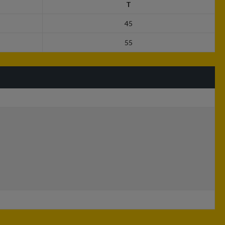
T
45
55