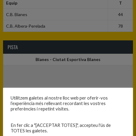
Equip
T
C.B. Blanes
44
C.B. Albera-Perelada
78
PISTA
Blanes - Ciutat Esportiva Blanes
Utilitzem galetes al nostre lloc web per oferir-vos
l’experiència més rellevant recordant les vostres
preferències i repetint visites.
En fer clic a "[ACCEPTAR TOTES]", accepteu l'ús de
TOTES les galetes.