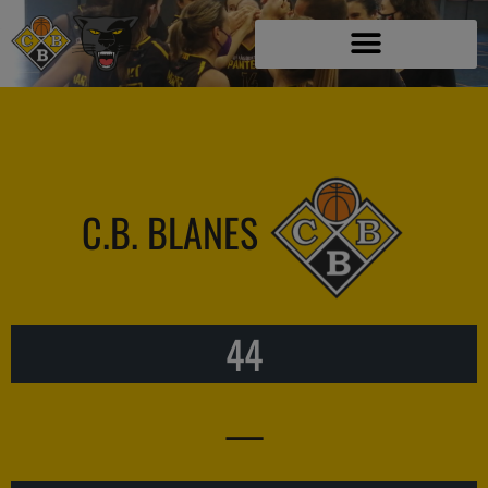
C.B. BLANES
44
—