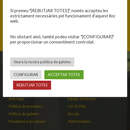
Si premeu "[REBUTJAR TOTES]", només accepteu les
estrictament necessàries pel funcionament d'aquest lloc
web.
Mas Cuní 43, 17300 Blanes, Catalunya
No obstant això, també podeu visitar "[CONFIGURAR]"
per proporcionar un consentiment controlat.
Veure la nostra política de galetes
CLUB
EQUIPS
CONFIGURAR
ACCEPTAR TOTES
Història
Primer equip masculí
Organització
Primer equip femení
REBUTJAR TOTES
Publicacions
Equips masculins
Avís legal
Equips femenins
Política de privadesa
C.E. El Vilar
Política de galetes
Escola
Privadesa a les xarxes
Patrocinadors