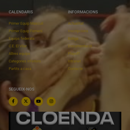
CALENDARIS
INFORMACIONS
Primer Equip Masculí
Actualitat
Primer Equip Femení
Inscripcions
Equips federats
Botiga
C.E. El Vilar
Documentació
Altres equips
Playoff
Categories inferiors
Intranet
Partits a casa
Contacte
SEGUEIX-NOS