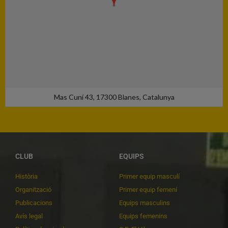
Mas Cuní 43, 17300 Blanes, Catalunya
CLUB
EQUIPS
Història
Primer equip masculí
Organització
Primer equip femení
Publicacions
Equips masculins
Avís legal
Equips femenins