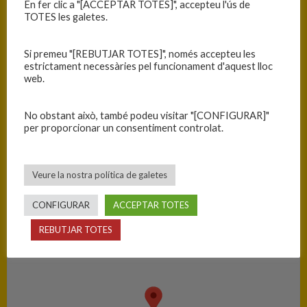
En fer clic a "[ACCEPTAR TOTES]", accepteu l'ús de
TOTES les galetes.
RESULTATS
Si premeu "[REBUTJAR TOTES]", només accepteu les
Equip
T
estrictament necessàries pel funcionament d'aquest lloc
web.
C.B. Blanes
94
No obstant això, també podeu visitar "[CONFIGURAR]"
C.B. Banyoles
45
per proporcionar un consentiment controlat.
PISTA
Veure la nostra política de galetes
Blanes - Ciutat Esportiva Blanes
CONFIGURAR
ACCEPTAR TOTES
REBUTJAR TOTES