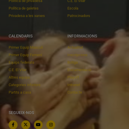
Política de privadesa
C.E. El Vilar
Política de galetes
Escola
Privadesa a les xarxes
Patrocinadors
CALENDARIS
INFORMACIONS
Primer Equip Masculí
Actualitat
Primer Equip Femení
Inscripcions
Equips federats
Botiga
C.E. El Vilar
Documentació
Altres equips
Playoff
Categories inferiors
Intranet
Partits a casa
Contacte
SEGUEIX-NOS