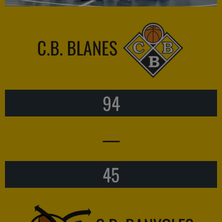
C.B. BLANES
94
—
45