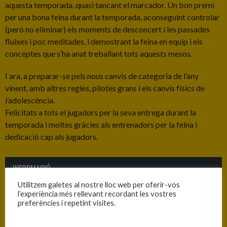
aquesta temporada, quasi tancant el marcador. Un bon premi
per una bona feina durant la temporada, aconseguint controlar
(però no eliminar) els moments de desconcert i les passades
fluixes i poc meditades, i demostrant la feina en equip i els
conceptes que s’ha anat treballant tots aquests mesos.
I ara, a preparar-se pels nous canvis de categoria de l’any
vinent, amb altres regles, pilotes grans i els canvis físics de
l’adolescència.
Felicitats a tots el jugadors per la seva entrega durant la
temporada i moltes gràcies als entrenadors per la feina i
dedicació cap als jugadors.
INFORMACIÓ
Utilitzem galetes al nostre lloc web per oferir-vos
Data
Hora
Competició
Temporada
Jornada
l’experiència més rellevant recordant les vostres
preferències i repetint visites.
23/05/2026
9:00
Pre-Infantil
2025-26
Jornada
masculí
2