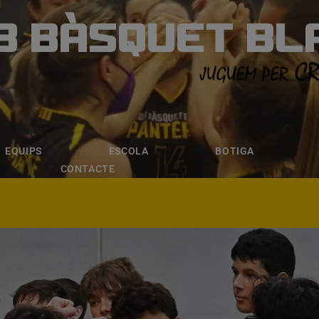
B BÀSQUET BL
ÀSQUET BLANE
ESCOLA
BOTIGA
INSCRIPCI
EQUIPS
ESCOLA
BOTIGA
CONTACTE