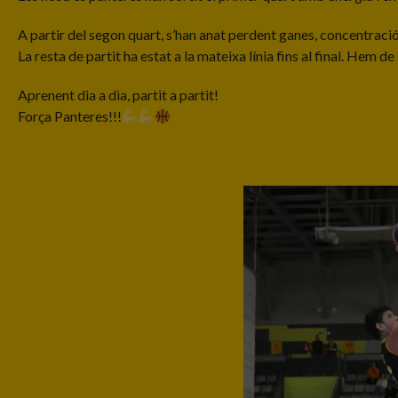
A partir del segon quart, s’han anat perdent ganes, concentració i
La resta de partit ha estat a la mateixa línia fins al final. Hem
Aprenent dia a dia, partit a partit!
Força Panteres!!!