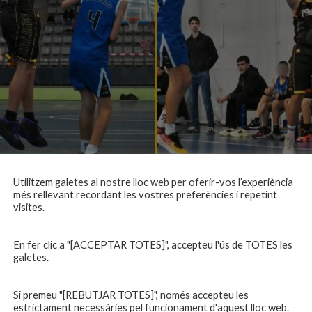
Utilitzem galetes al nostre lloc web per oferir-vos l’experiència
més rellevant recordant les vostres preferències i repetint
visites.
En fer clic a "[ACCEPTAR TOTES]", accepteu l'ús de TOTES les
galetes.
Si premeu "[REBUTJAR TOTES]", només accepteu les
estrictament necessàries pel funcionament d'aquest lloc web.