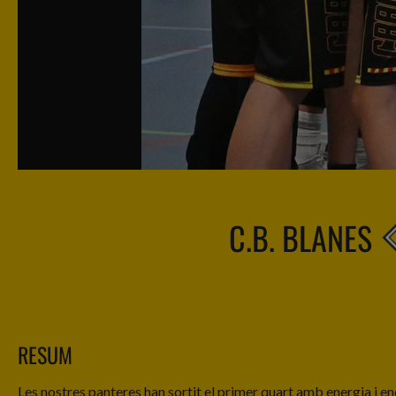
C.B. BLANES
RESUM
Les nostres panteres han sortit el primer quart amb energia i en