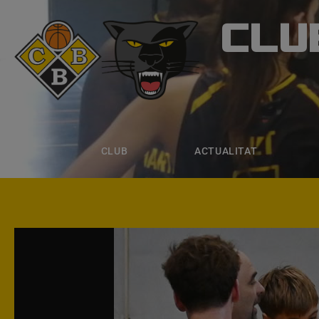
CLU
CLUB B
CLUB
ACTUALITAT
EQUIPS
CLUB
ACTUALITAT