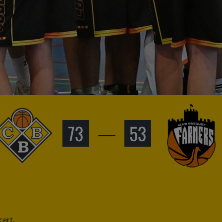
73
—
53
cert.