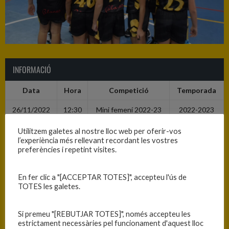
INFORMACIÓ
Data
Hora
Competició
Temporada
26/11/2022
12:30
Mini femení 2022-23
2022-2023
Utilitzem galetes al nostre lloc web per oferir-vos
l’experiència més rellevant recordant les vostres
RESULTATS
preferències i repetint visites.
Equip
T
En fer clic a "[ACCEPTAR TOTES]", accepteu l'ús de
C.B. Blanes
90
TOTES les galetes.
C.B. Farners
40
Si premeu "[REBUTJAR TOTES]", només accepteu les
estrictament necessàries pel funcionament d'aquest lloc