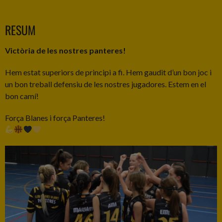
RESUM
Victòria de les nostres panteres!
Hem estat superiors de principi a fi. Hem gaudit d’un bon joc i
un bon treball defensiu de les nostres jugadores. Estem en el
bon camí!
Força Blanes i força Panteres!