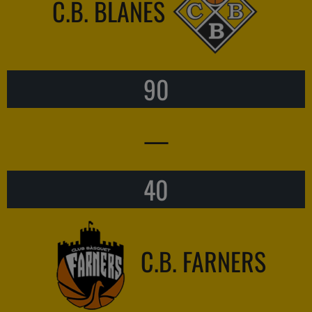
C.B. BLANES
90
—
40
C.B. FARNERS