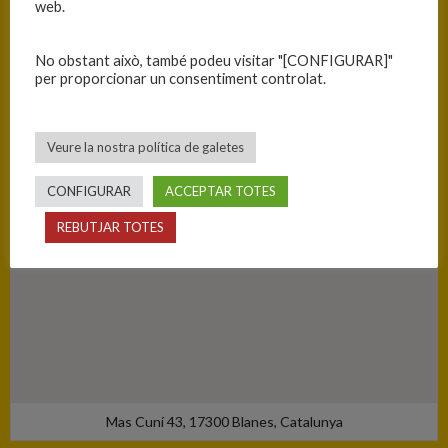
web.
PISTA
No obstant això, també podeu visitar "[CONFIGURAR]"
Blanes - Ciutat Esportiva Blanes
per proporcionar un consentiment controlat.
Veure la nostra política de galetes
CONFIGURAR
ACCEPTAR TOTES
REBUTJAR TOTES
Mas Cuní 43, 17300 Blanes, Catalunya