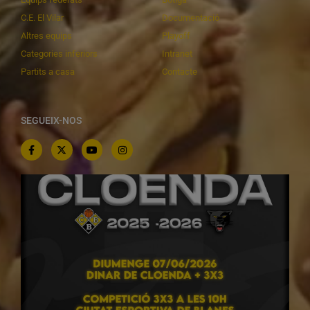
C.E. El Vilar
Documentació
Altres equips
Playoff
Categories inferiors
Intranet
Partits a casa
Contacte
SEGUEIX-NOS