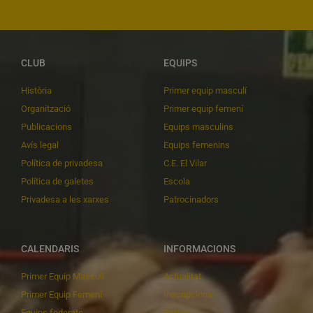
CLUB
EQUIPS
Història
Primer equip masculí
Organització
Primer equip femení
Publicacions
Equips masculins
Avís legal
Equips femenins
Política de privadesa
C.E. El Vilar
Política de galetes
Escola
Privadesa a les xarxes
Patrocinadors
CALENDARIS
INFORMACIONS
Primer Equip Masculí
Actualitat
Primer Equip Femení
Inscripcions
Equips federats
Botiga