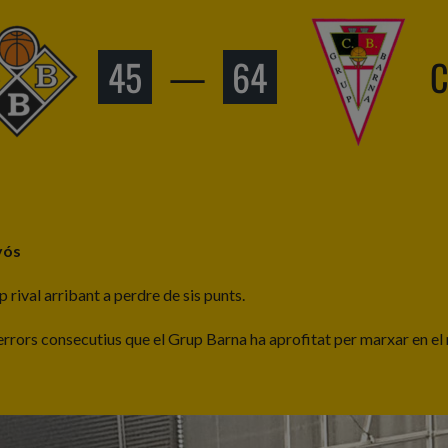
45
—
64
C
yós
 rival arribant a perdre de sis punts.
 errors consecutius que el Grup Barna ha aprofitat per marxar en el