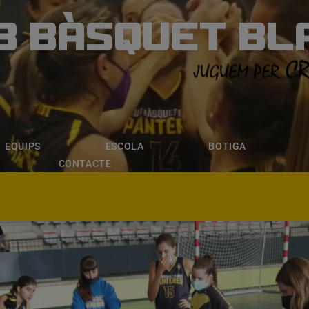
B BÀSQUET BL
ÀSQUET BLANE
ESCOLA
BOTIGA
INSCRIPCI
EQUIPS
ESCOLA
BOTIGA
CONTACTE