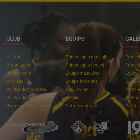
CLUB
EQUIPS
CALE
Història
Primer equip masculí
Primer 
Organització
Primer equip femení
Primer 
Publicacions
Equips masculins
Equips 
Avís legal
Equips femenins
C.E. El 
Política de privadesa
C.E. El Vilar
Altres 
Política de galetes
Escola
Categor
Privadesa a les xarxes
Patrocinadors
Partits
Un final rodó
Cloenda de temporada