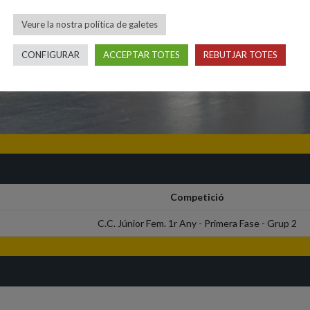
Veure la nostra política de galetes
CONFIGURAR
ACCEPTAR TOTES
REBUTJAR TOTES
Competició
C.C. Júnior Fem. 1r Any - Primera Fase - Grup 2