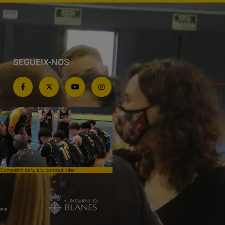
SEGUEIX-NOS
Competim de tu a tu contra el líder
Èpica lluita sense premi