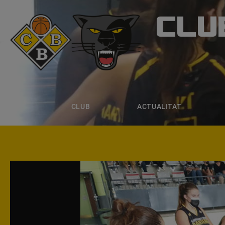
CLU
CLUB B
CLUB
ACTUALITAT
EQUIPS
CLUB
ACTUALITAT