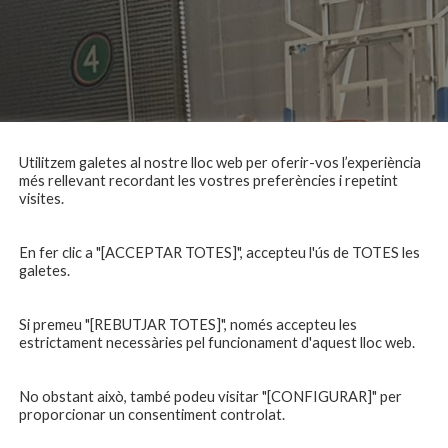
Utilitzem galetes al nostre lloc web per oferir-vos l’experiència
més rellevant recordant les vostres preferències i repetint
visites.
En fer clic a "[ACCEPTAR TOTES]", accepteu l'ús de TOTES les
galetes.
Si premeu "[REBUTJAR TOTES]", només accepteu les
estrictament necessàries pel funcionament d'aquest lloc web.
No obstant això, també podeu visitar "[CONFIGURAR]" per
proporcionar un consentiment controlat.