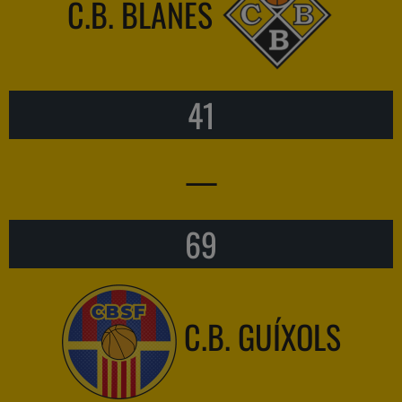
C.B. BLANES
41
—
69
C.B. GUÍXOLS