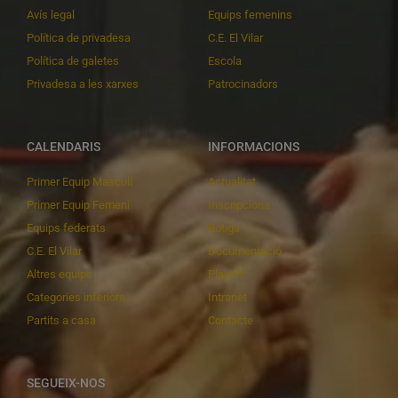
Avís legal
Equips femenins
Política de privadesa
C.E. El Vilar
Política de galetes
Escola
Privadesa a les xarxes
Patrocinadors
CALENDARIS
INFORMACIONS
Primer Equip Masculí
Actualitat
Primer Equip Femení
Inscripcions
Equips federats
Botiga
C.E. El Vilar
Documentació
Altres equips
Playoff
Categories inferiors
Intranet
Partits a casa
Contacte
SEGUEIX-NOS