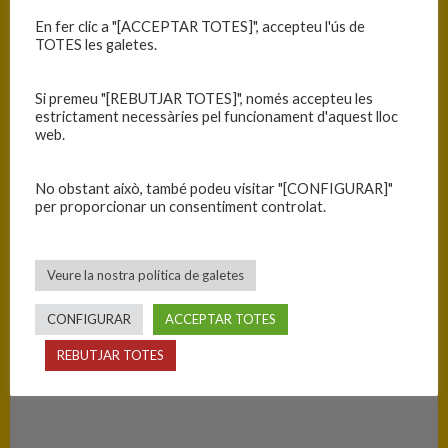
07/05/2022
9:00
C.T. Mini Masc. Nivell B –
2021-2022
1a. Fase – Grup 5
En fer clic a "[ACCEPTAR TOTES]", accepteu l'ús de
TOTES les galetes.
RESULTATS
Si premeu "[REBUTJAR TOTES]", només accepteu les
estrictament necessàries pel funcionament d'aquest lloc
Equip
T
web.
C.B. Blanes
41
No obstant això, també podeu visitar "[CONFIGURAR]"
per proporcionar un consentiment controlat.
C.B. Guíxols
69
Veure la nostra política de galetes
PISTA
CONFIGURAR
ACCEPTAR TOTES
Blanes - Ciutat Esportiva Blanes
REBUTJAR TOTES