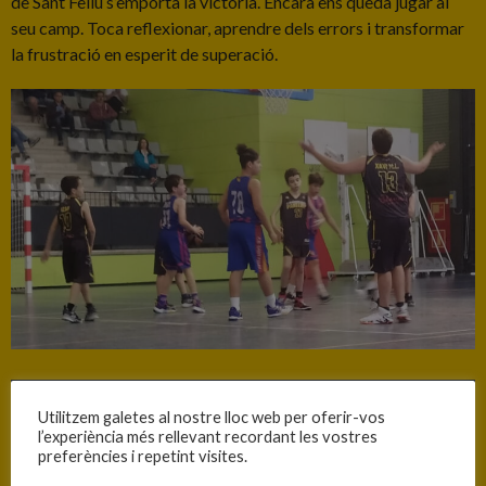
de Sant Feliu s’emporta la victòria. Encara ens queda jugar al
seu camp. Toca reflexionar, aprendre dels errors i transformar
la frustració en esperit de superació.
INFORMACIÓ
Utilitzem galetes al nostre lloc web per oferir-vos
l’experiència més rellevant recordant les vostres
Data
Hora
Competició
Temporada
preferències i repetint visites.