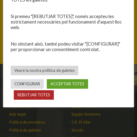
Si premeu "[REBUTJAR TOTES]", només accepteu les
estrictament necessàries pel funcionament d'aquest lloc
web.
Mas Cuní 43, 17300 Blanes, Catalunya
No obstant això, també podeu visitar "[CONFIGURAR]"
per proporcionar un consentiment controlat.
Veure la nostra política de galetes
CLUB
EQUIPS
CONFIGURAR
ACCEPTAR TOTES
Història
Primer equip masculí
REBUTJAR TOTES
Organització
Primer equip femení
Publicacions
Equips masculins
Avís legal
Equips femenins
Política de privadesa
C.E. El Vilar
Política de galetes
Escola