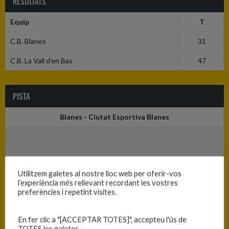
RESULTATS
Equip
T
C.B. Blanes
31
C.B. La Vall d’en Bas
47
PISTA
Blanes - Ciutat Esportiva Blanes
Utilitzem galetes al nostre lloc web per oferir-vos
l’experiència més rellevant recordant les vostres
preferències i repetint visites.
En fer clic a "[ACCEPTAR TOTES]", accepteu l'ús de
TOTES les galetes.