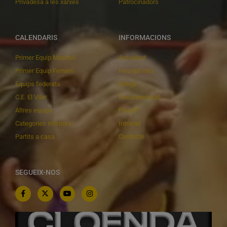
Privadesa a les xarxes
Patrocinadors
CALENDARIS
INFORMACIONS
Primer Equip Masculí
Actualitat
Primer Equip Femení
Inscripcions
Equips federats
Botiga
C.E. El Vilar
Documentació
Altres equips
Playoff
Categories inferiors
Intranet
Partits a casa
Contacte
SEGUEIX-NOS