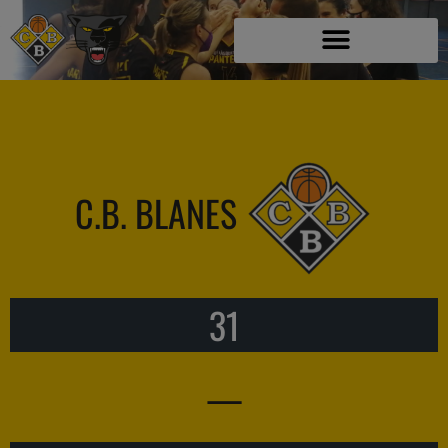
C.B. BLANES
31
—