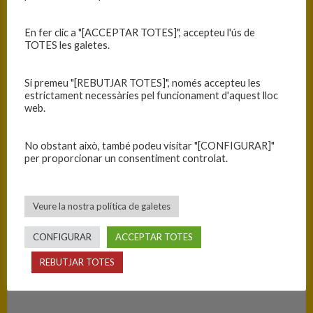
Data
Hora
Competició
Temporada
Jornada
26/05/2026
19:00
Infantil
2025-26
Jornada
En fer clic a "[ACCEPTAR TOTES]", accepteu l'ús de
femení
14
TOTES les galetes.
Si premeu "[REBUTJAR TOTES]", només accepteu les
RESULTATS
estrictament necessàries pel funcionament d'aquest lloc
web.
Equip
T
No obstant això, també podeu visitar "[CONFIGURAR]"
C.B. Blanes
41
per proporcionar un consentiment controlat.
C.B. Salt
67
Veure la nostra política de galetes
PISTA
CONFIGURAR
ACCEPTAR TOTES
Blanes - Ciutat Esportiva Blanes
REBUTJAR TOTES