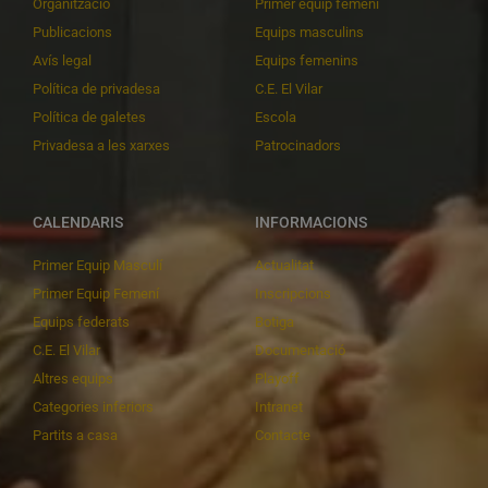
Organització
Primer equip femení
Publicacions
Equips masculins
Avís legal
Equips femenins
Política de privadesa
C.E. El Vilar
Política de galetes
Escola
Privadesa a les xarxes
Patrocinadors
CALENDARIS
INFORMACIONS
Primer Equip Masculí
Actualitat
Primer Equip Femení
Inscripcions
Equips federats
Botiga
C.E. El Vilar
Documentació
Altres equips
Playoff
Categories inferiors
Intranet
Partits a casa
Contacte