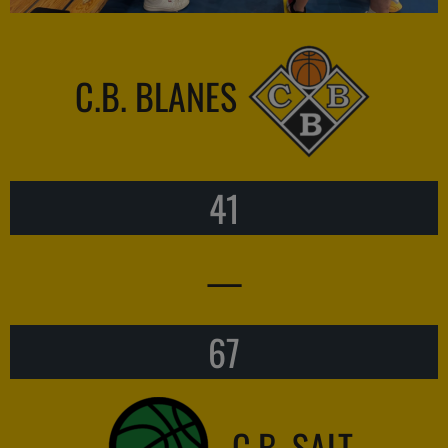
C.B. BLANES
41
—
67
C.B. SALT