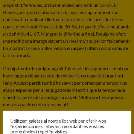
ampliat diferències, arribant al descans amb un 16-34. El
Blanes, però, no ha abaixat els braços en cap moment i ha
continuat treballant i lluitant cada pilota. Després del tercer
quart, el marcador ha estat de 30-54, i el partit s’ha tancat amb
un definitiu 41-67. Malgrat la diferència final, l’equip ha ofert
una molt bona imatge davant un rival molt superior físicament i
ha mostrat la seva millor versió en aquest últim compromís de
la temporada.
L’equip també ha volgut agrair l’ajuda de les jugadores mini que
han vingut a donar un cop de mà partit rere partit durant tot
l’any. Aquest partit també ha servit per començar a tancar una
etapa especial per a les jugadores infantils que la temporada
vinent faran el salt a categoria cadet. Molta sort en aquesta
nova etapa! Ens retrobem aviat!
Utilitzem galetes al nostre lloc web per oferir-vos
INFORMACIÓ
l’experiència més rellevant recordant les vostres
preferències i repetint visites.