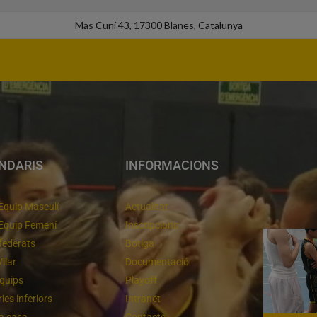
Mas Cuní 43, 17300 Blanes, Catalunya
NDARIS
INFORMACIONS
Equip Masculí
Actualitat
Equip Femení
Inscripcions
federats
Botiga
Vilar
Documentació
equips
Playoff
ies inferiors
Intranet