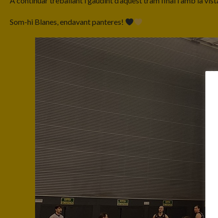
A continuar treballant i gaudint d’aquest tram final i amb la vi
Som-hi Blanes, endavant panteres!