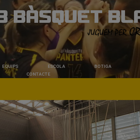
B BÀSQUET BL
ÀSQUET BLANE
ESCOLA
BOTIGA
INSCRIPCI
EQUIPS
ESCOLA
BOTIGA
CONTACTE