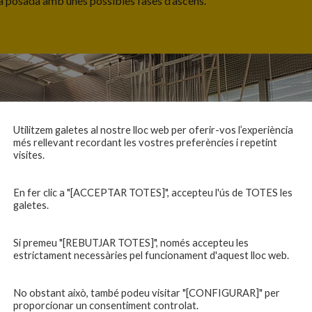
sta posada amb unes possibles fases d’ascens.
Utilitzem galetes al nostre lloc web per oferir-vos l’experiència
més rellevant recordant les vostres preferències i repetint
visites.
En fer clic a "[ACCEPTAR TOTES]", accepteu l'ús de TOTES les
galetes.
Si premeu "[REBUTJAR TOTES]", només accepteu les
estrictament necessàries pel funcionament d'aquest lloc web.
No obstant això, també podeu visitar "[CONFIGURAR]" per
proporcionar un consentiment controlat.