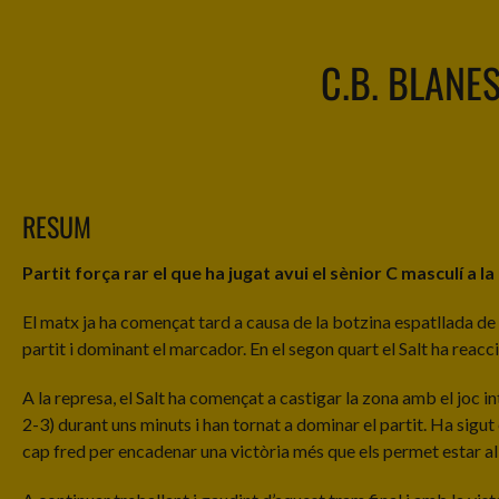
C.B. BLANE
RESUM
Partit força rar el que ha jugat avui el sènior C masculí a l
El matx ja ha començat tard a causa de la botzina espatllada de l
partit i dominant el marcador. En el segon quart el Salt ha reacc
A la represa, el Salt ha començat a castigar la zona amb el joc in
2-3) durant uns minuts i han tornat a dominar el partit. Ha sigut
cap fred per encadenar una victòria més que els permet estar al 