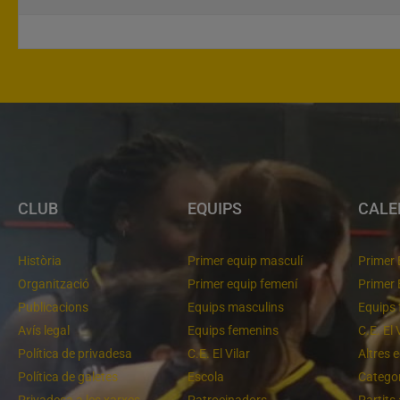
CLUB
EQUIPS
CALE
Història
Primer equip masculí
Primer 
Organització
Primer equip femení
Primer 
Publicacions
Equips masculins
Equips 
Avís legal
Equips femenins
C.E. El 
Política de privadesa
C.E. El Vilar
Altres 
Política de galetes
Escola
Categor