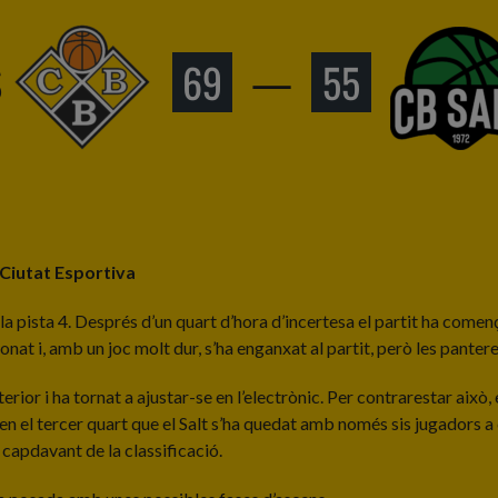
S
69
—
55
a Ciutat Esportiva
a pista 4. Després d’un quart d’hora d’incertesa el partit ha començ
ionat i, amb un joc molt dur, s’ha enganxat al partit, però les panter
terior i ha tornat a ajustar-se en l’electrònic. Per contrarestar aix
 en el tercer quart que el Salt s’ha quedat amb només sis jugadors a 
capdavant de la classificació.