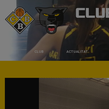
CLU
CLUB B
CLUB
ACTUALITAT
EQUIPS
CLUB
ACTUALITAT