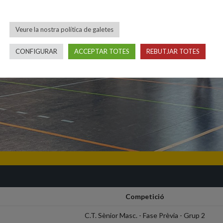
Veure la nostra política de galetes
CONFIGURAR
ACCEPTAR TOTES
REBUTJAR TOTES
Competició
C.T. Sènior Masc. - Fase Prèvia - Grup 2