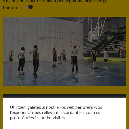
S’ha de continuar treballant per seguir avançant, força
Panteres!
INFORMACIÓ
Utilitzem galetes al nostre lloc web per oferir-vos
Data
Hora
Competició
Temporada
l’experiència més rellevant recordant les vostres
preferències i repetint visites.
19/03/2022
12:30
C.T. Cadet Masc. Nivell A -
2021-2022
1a. Fase - Grup 3