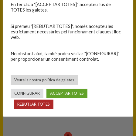
En fer clic a "[ACCEPTAR TOTES]", accepteu l'ús de
TOTES les galetes.
RESULTATS
Si premeu "[REBUTJAR TOTES]", només accepteu les
estrictament necessàries pel funcionament d'aquest lloc
Equip
T
web.
C.B. Blanes
52
No obstant això, també podeu visitar "[CONFIGURAR]"
C.B. Sant Narcís
55
per proporcionar un consentiment controlat.
PISTA
Veure la nostra política de galetes
Blanes - Ciutat Esportiva Blanes
CONFIGURAR
ACCEPTAR TOTES
REBUTJAR TOTES