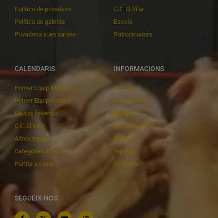
Política de privadesa
C.E. El Vilar
Política de galetes
Escola
Privadesa a les xarxes
Patrocinadors
CALENDARIS
INFORMACIONS
Primer Equip Masculí
Actualitat
Primer Equip Femení
Inscripcions
Equips federats
Botiga
C.E. El Vilar
Documentació
Altres equips
Playoff
Categories inferiors
Intranet
Partits a casa
Contacte
SEGUEIX-NOS