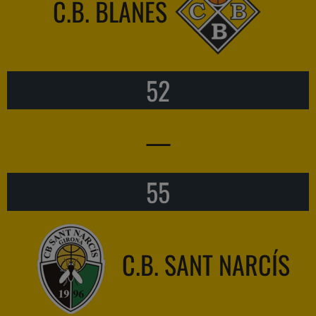
C.B. BLANES
52
—
55
C.B. SANT NARCÍS