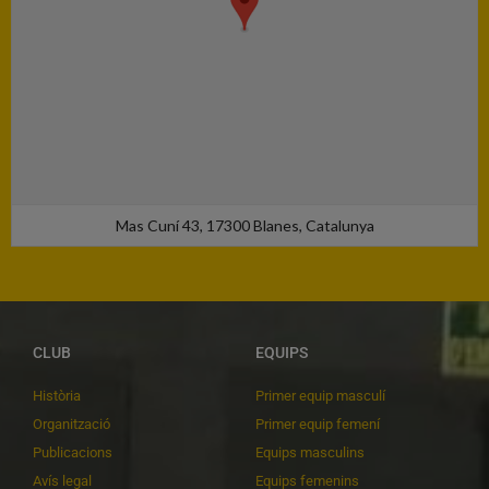
Mas Cuní 43, 17300 Blanes, Catalunya
CLUB
EQUIPS
Història
Primer equip masculí
Organització
Primer equip femení
Publicacions
Equips masculins
Avís legal
Equips femenins