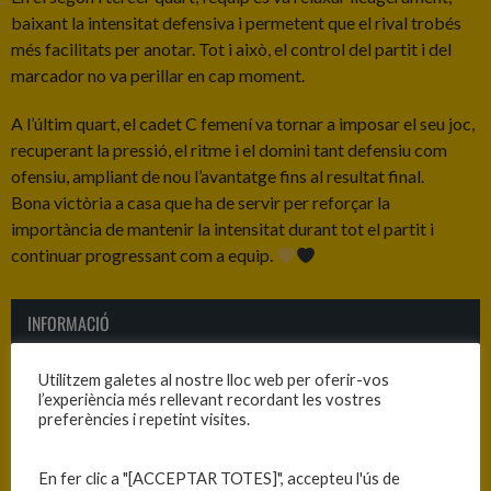
baixant la intensitat defensiva i permetent que el rival trobés
més facilitats per anotar. Tot i això, el control del partit i del
marcador no va perillar en cap moment.
A l’últim quart, el cadet C femení va tornar a imposar el seu joc,
recuperant la pressió, el ritme i el domini tant defensiu com
ofensiu, ampliant de nou l’avantatge fins al resultat final.
Bona victòria a casa que ha de servir per reforçar la
importància de mantenir la intensitat durant tot el partit i
continuar progressant com a equip.
INFORMACIÓ
Data
Hora
Competició
Temporada
Jornada
Utilitzem galetes al nostre lloc web per oferir-vos
l’experiència més rellevant recordant les vostres
15/03/2026
12:15
Cadet C
2025-26
Jornada
preferències i repetint visites.
femení
15
En fer clic a "[ACCEPTAR TOTES]", accepteu l'ús de