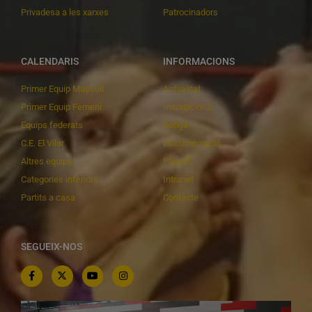
Privadesa a les xarxes
Patrocinadors
CALENDARIS
INFORMACIONS
Primer Equip Masculí
Actualitat
Primer Equip Femení
Inscripcions
Equips federats
Botiga
C.E. El Vilar
Documentació
Altres equips
Playoff
Categories inferiors
Intranet
Partits a casa
Contacte
SEGUEIX-NOS