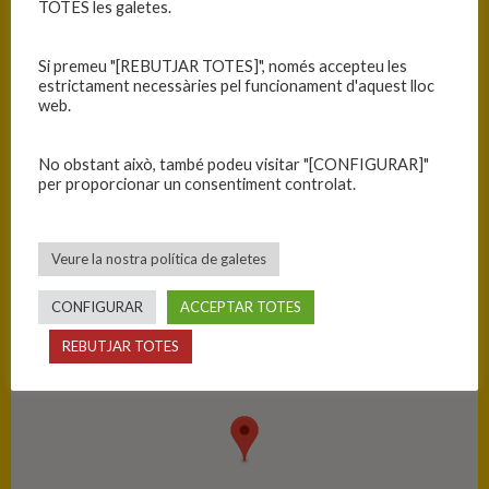
TOTES les galetes.
RESULTATS
Equip
T
Si premeu "[REBUTJAR TOTES]", només accepteu les
estrictament necessàries pel funcionament d'aquest lloc
C.B. Blanes
68
web.
C.B. La Vall d’en Bas
39
No obstant això, també podeu visitar "[CONFIGURAR]"
per proporcionar un consentiment controlat.
PISTA
Veure la nostra política de galetes
Blanes - Ciutat Esportiva Blanes
CONFIGURAR
ACCEPTAR TOTES
REBUTJAR TOTES