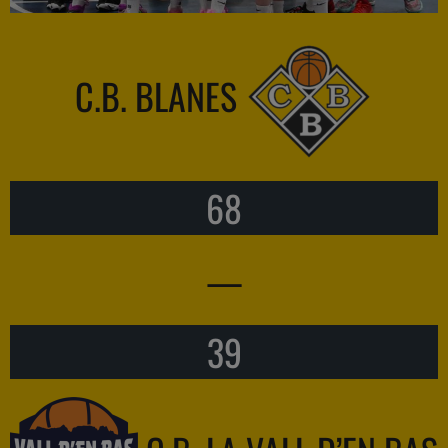
C.B. BLANES
68
—
39