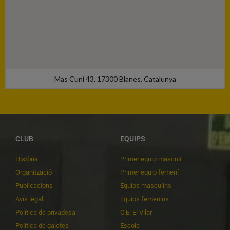
Mas Cuní 43, 17300 Blanes, Catalunya
CLUB
EQUIPS
Història
Primer equip masculí
Organització
Primer equip femení
Publicacions
Equips masculins
Avís legal
Equips femenins
Política de privadesa
C.E. El Vilar
Política de galetes
Escola