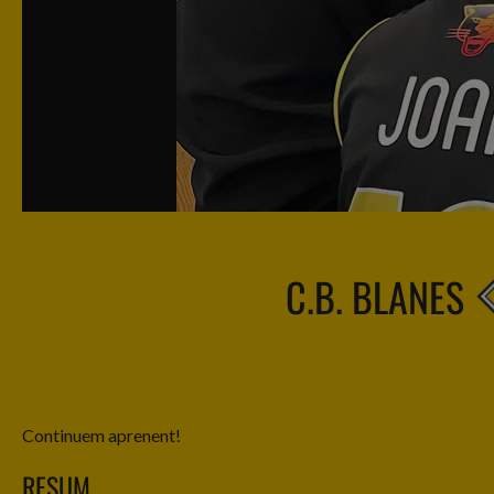
C.B. BLANES
Continuem aprenent!
RESUM