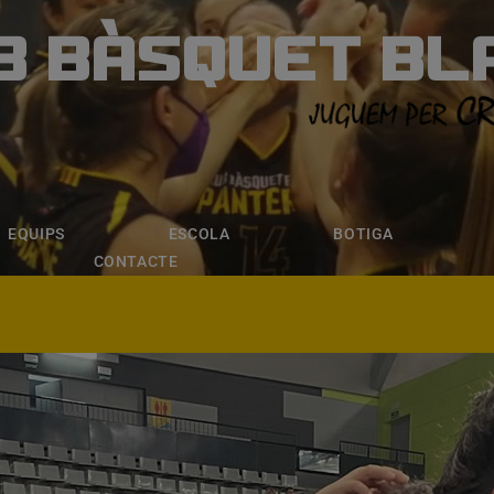
B BÀSQUET BL
ÀSQUET BLANE
ESCOLA
BOTIGA
INSCRIPCI
EQUIPS
ESCOLA
BOTIGA
CONTACTE