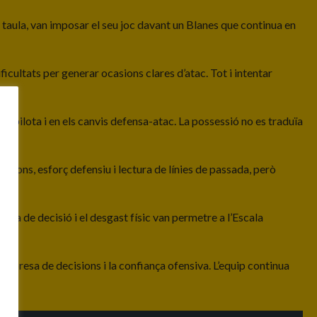
la taula, van imposar el seu joc davant un Blanes que continua en
ficultats per generar ocasions clares d’atac. Tot i intentar
de pilota i en els canvis defensa-atac. La possessió no es traduïa
epcions, esforç defensiu i lectura de línies de passada, però
falta de decisió i el desgast físic van permetre a l’Escala
 la presa de decisions i la confiança ofensiva. L’equip continua