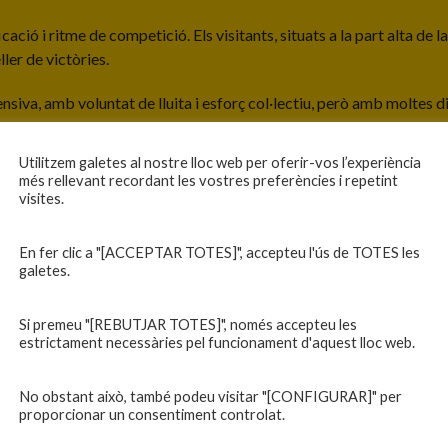
cació i ritme de competició. Els visitants, situats a la part alta de 
ler de victòries.
ensiva, amb voluntat de lluita i esforç col·lectiu, però amb moltes di
rofunditat ofensiva.
Utilitzem galetes al nostre lloc web per oferir-vos l’experiència
aprofitant les pèrdues de pilota del Blanes, sobretot en la sortida 
més rellevant recordant les vostres preferències i repetint
l camp i donar continuïtat a les jugades.
visites.
a funcionar millor, limitant l’Escala a només sis punts. Bones interc
En fer clic a "[ACCEPTAR TOTES]", accepteu l'ús de TOTES les
l tir ni claredat en la transició.
galetes.
ents, el Blanes no va aconseguir capgirar la dinàmica. Les errades, la 
Si premeu "[REBUTJAR TOTES]", només accepteu les
estrictament necessàries pel funcionament d'aquest lloc web.
cessitat de seguir treballant aspectes clau com la sortida de pilota,
No obstant això, també podeu visitar "[CONFIGURAR]" per
proporcionar un consentiment controlat.