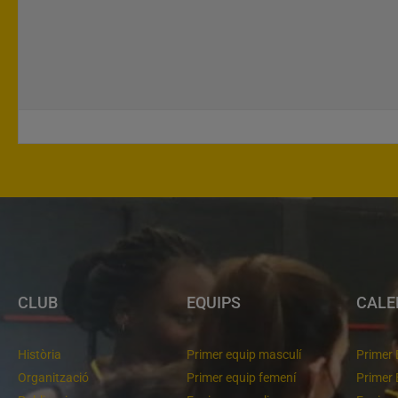
CLUB
EQUIPS
CALE
Història
Primer equip masculí
Primer 
Organització
Primer equip femení
Primer 