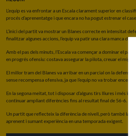
L’equip es va enfrontar a un Escala clarament superior en classifi
procés d’aprenentatge i que encara no ha pogut estrenar el casel
L’inici del partit va mostrar un Blanes correcte en intensitat def
finalitzar algunes accions, l’equip va patir una clara manca de p
Amb el pas dels minuts, l’Escala va començar a dominar el partit 
en progrés ofensiu: costava assegurar la pilota, creuar el mig de
El millor tram del Blanes va arribar en un parcial on la defensa v
sense recompensa ofensiva, ja que l’equip no va trobar encert en e
En la segona meitat, tot i disposar d’alguns tirs lliures i més int
continuar ampliant diferències fins al resultat final de 56-6.
Un partit que reflecteix la diferència de nivell, però també la ne
aprenent i sumant experiència en una temporada exigent.