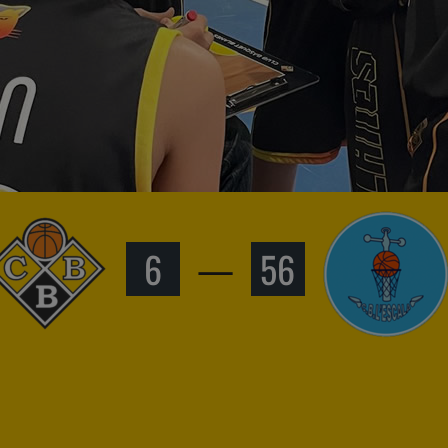
6
—
56