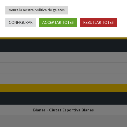
Veure la nostra política de galetes
Competició
T
CONFIGURAR
ACCEPTAR TOTES
REBUTJAR TOTES
Mini C masculí
Blanes - Ciutat Esportiva Blanes