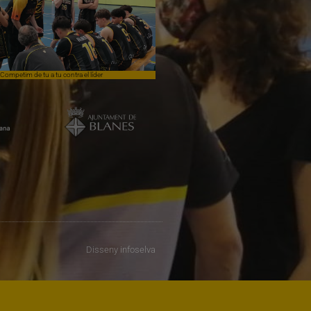
Competim de tu a tu contra el líder
Èpica lluita sense premi
Disseny
infoselva