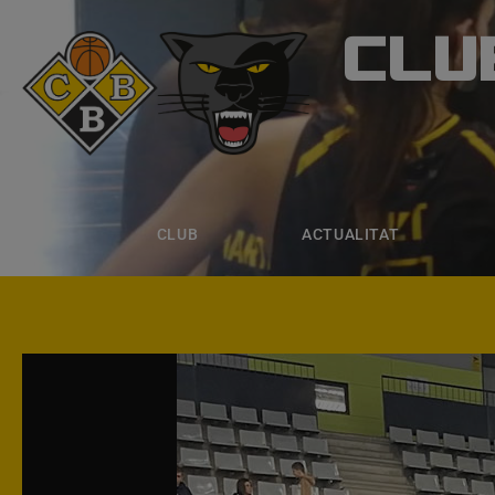
CLU
CLUB B
CLUB
ACTUALITAT
EQUIPS
CLUB
ACTUALITAT