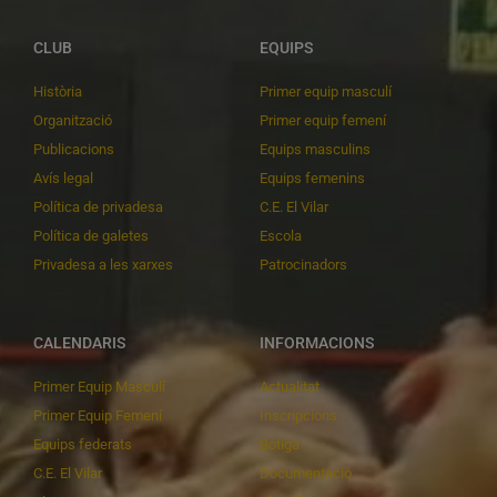
CLUB
EQUIPS
Història
Primer equip masculí
Organització
Primer equip femení
Publicacions
Equips masculins
Avís legal
Equips femenins
Política de privadesa
C.E. El Vilar
Política de galetes
Escola
Privadesa a les xarxes
Patrocinadors
CALENDARIS
INFORMACIONS
Primer Equip Masculí
Actualitat
Primer Equip Femení
Inscripcions
Equips federats
Botiga
C.E. El Vilar
Documentació