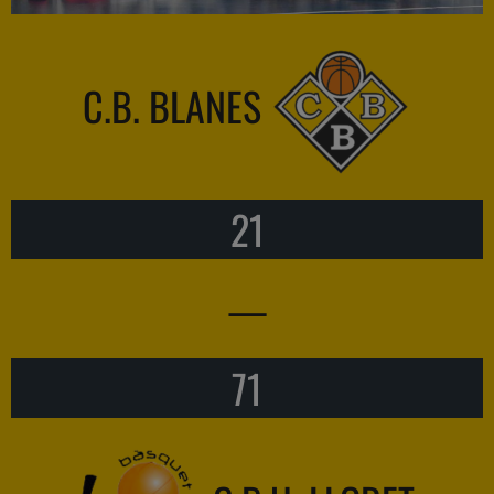
C.B. BLANES
21
—
71