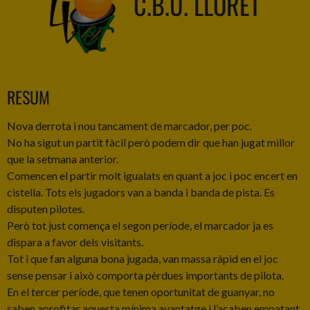
C.B.U. LLORET
RESUM
Nova derrota i nou tancament de marcador, per poc.
No ha sigut un partit fàcil però podem dir que han jugat millor
que la setmana anterior.
Comencen el partir molt igualats en quant a joc i poc encert en
cistella. Tots els jugadors van a banda i banda de pista. Es
disputen pilotes.
Però tot just comença el segon període, el marcador ja es
dispara a favor dels visitants.
Tot i que fan alguna bona jugada, van massa ràpid en el joc
sense pensar i això comporta pèrdues importants de pilota.
En el tercer període, que tenen oportunitat de guanyar, no
saben aprofitar aquesta mínima avantatge i l’acaben empatant.