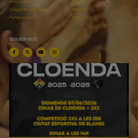
Altres equips
Playoff
Categories inferiors
Intranet
Partits a casa
Contacte
SEGUEIX-NOS