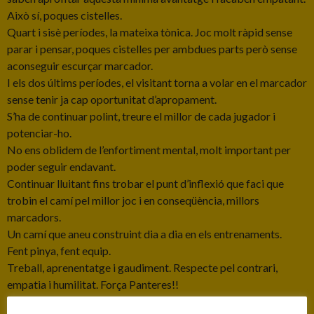
Això sí, poques cistelles.
Quart i sisè períodes, la mateixa tònica. Joc molt ràpid sense
parar i pensar, poques cistelles per ambdues parts però sense
aconseguir escurçar marcador.
I els dos últims períodes, el visitant torna a volar en el marcador
sense tenir ja cap oportunitat d’apropament.
S’ha de continuar polint, treure el millor de cada jugador i
potenciar-ho.
No ens oblidem de l’enfortiment mental, molt important per
poder seguir endavant.
Continuar lluitant fins trobar el punt d’inflexió que faci que
trobin el camí pel millor joc i en conseqüència, millors
marcadors.
Un camí que aneu construint dia a dia en els entrenaments.
Fent pinya, fent equip.
Treball, aprenentatge i gaudiment. Respecte pel contrari,
empatia i humilitat. Força Panteres!!
#JuguemPerCréixer