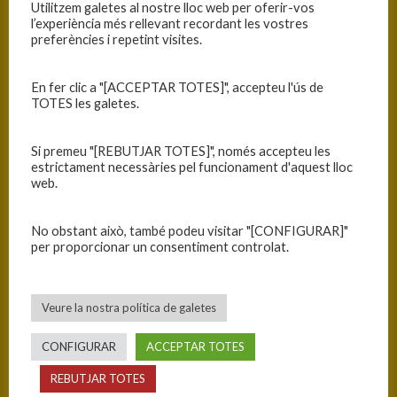
#SomPanteres
Utilitzem galetes al nostre lloc web per oferir-vos
l’experiència més rellevant recordant les vostres
preferències i repetint visites.
INFORMACIÓ
En fer clic a "[ACCEPTAR TOTES]", accepteu l'ús de
Data
Hora
Competició
Temporada
Jornada
TOTES les galetes.
30/11/2024
9:00
Mini C masculí
2024-25
Jornada
2024-25
9
Si premeu "[REBUTJAR TOTES]", només accepteu les
estrictament necessàries pel funcionament d'aquest lloc
web.
RESULTATS
No obstant això, també podeu visitar "[CONFIGURAR]"
Equip
T
per proporcionar un consentiment controlat.
C.B. Blanes
21
Veure la nostra política de galetes
C.B.U. Lloret
71
CONFIGURAR
ACCEPTAR TOTES
PISTA
REBUTJAR TOTES