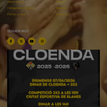
Altres equips
Playoff
Categories inferiors
Intranet
Partits a casa
Contacte
SEGUEIX-NOS