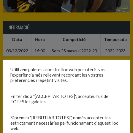
INFORMACIÓ
Data
Hora
Competició
Temporada
03/12/2022
16:00
Sots 25 masculí 2022-23
2022-2023
Utilitzem galetes al nostre lloc web per oferir-vos
RESULTATS
l’experiència més rellevant recordant les vostres
preferències i repetint visites.
Equip
T
C.B. Blanes
77
En fer clic a "[ACCEPTAR TOTES]", accepteu l'ús de
TOTES les galetes.
C.E. Maristes Girona
86
Si premeu "[REBUTJAR TOTES]", només accepteu les
estrictament necessàries pel funcionament d'aquest lloc
PISTA
web.