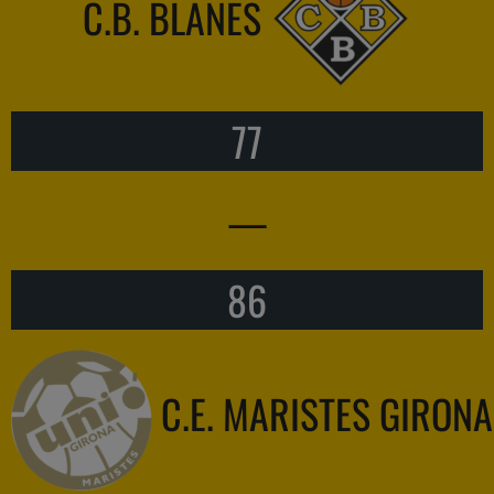
C.B. BLANES
77
—
86
C.E. MARISTES GIRONA