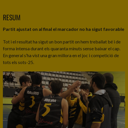
RESUM
Partit ajustat on al final el marcador no ha sigut favorable
Tot i el resultat ha sigut un bon partit on hem treballat bé i de
forma intensa durant els quaranta minuts sense baixar el cap.
En general s’ha vist una gran millora en el joc i competició de
tots els sots-25.