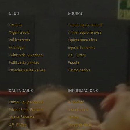
CLUB
EQUIPS
Història
Primer equip masculí
Organització
Primer equip femení
Publicacions
Equips masculins
Avís legal
Equips femenins
Política de privadesa
C.E. El Vilar
Política de galetes
Escola
Privadesa a les xarxes
Patrocinadors
CALENDARIS
INFORMACIONS
Primer Equip Masculí
Actualitat
Primer Equip Femení
Inscripcions
Equips federats
Botiga
C.E. El Vilar
Documentació