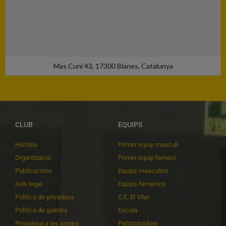
Mas Cuní 43, 17300 Blanes, Catalunya
CLUB
EQUIPS
Història
Primer equip masculí
Organització
Primer equip femení
Publicacions
Equips masculins
Avís legal
Equips femenins
Política de privadesa
C.E. El Vilar
Política de galetes
Escola
Privadesa a les xarxes
Patrocinadors