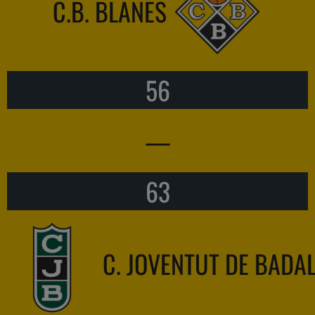
C.B. BLANES
56
—
63
C. JOVENTUT DE BADA