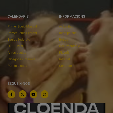
CALENDARIS
INFORMACIONS
Primer Equip Masculí
Actualitat
Primer Equip Femení
Inscripcions
Equips federats
Botiga
C.E. El Vilar
Documentació
Altres equips
Playoff
Categories inferiors
Intranet
Partits a casa
Contacte
SEGUEIX-NOS