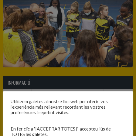
INFORMACIÓ
Data
Hora
Competició
Temporada
Utilitzem galetes al nostre lloc web per oferir-vos
13/11/2021
16:00
C.C. Júnior Fem. 1r Any -
2021-2022
l’experiència més rellevant recordant les vostres
preferències i repetint visites.
Primera Fase - Grup 2
En fer clic a "[ACCEPTAR TOTES]", accepteu l'ús de
RESULTATS
TOTES les galetes.