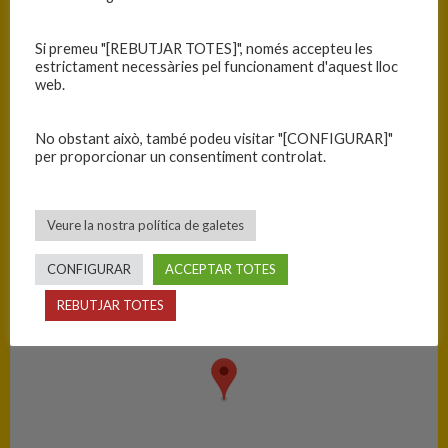
Equip
T
Si premeu "[REBUTJAR TOTES]", només accepteu les
estrictament necessàries pel funcionament d'aquest lloc
C.B. Blanes
56
web.
C. Joventut de Badalona
63
No obstant això, també podeu visitar "[CONFIGURAR]"
per proporcionar un consentiment controlat.
PISTA
Blanes - Ciutat Esportiva Blanes
Veure la nostra política de galetes
CONFIGURAR
ACCEPTAR TOTES
REBUTJAR TOTES