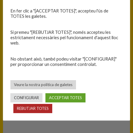
05/03/2022
13:00
C.C. Cadet Fem. 1r Any -
2021-2022
En fer clic a "[ACCEPTAR TOTES]", accepteu l'ús de
Primera Fase - Grup 3
TOTES les galetes.
Si premeu "[REBUTJAR TOTES]", només accepteu les
RESULTATS
estrictament necessàries pel funcionament d'aquest lloc
web.
Equip
T
C.B. Blanes
25
No obstant això, també podeu visitar "[CONFIGURAR]"
per proporcionar un consentiment controlat.
Lima Horta
73
Veure la nostra política de galetes
PISTA
CONFIGURAR
ACCEPTAR TOTES
Blanes - Ciutat Esportiva Blanes
REBUTJAR TOTES