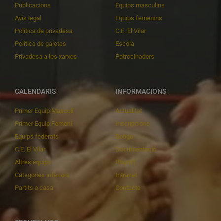
Publicacions
Equips masculins
Avís legal
Equips femenins
Política de privadesa
C.E. El Vilar
Política de galetes
Escola
Privadesa a les xarxes
Patrocinadors
CALENDARIS
INFORMACIONS
Primer Equip Masculí
Actualitat
Primer Equip Femení
Inscripcions
Equips federats
Botiga
C.E. El Vilar
Documentació
Altres equips
Playoff
Categories inferiors
Intranet
Partits a casa
Contacte