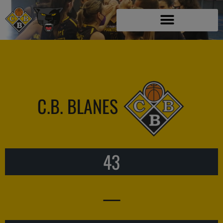
C.B. BLANES
43
—