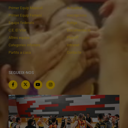
Primer Equip Masculí
Actualitat
Primer Equip Femení
Inscripcions
Equips federats
Botiga
C.E. El Vilar
Documentació
Altres equips
Playoff
Categories inferiors
Intranet
Partits a casa
Contacte
SEGUEIX-NOS