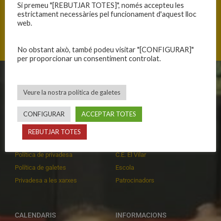
Si premeu "[REBUTJAR TOTES]", només accepteu les
estrictament necessàries pel funcionament d'aquest lloc
web.
Mas Cuní 43, 17300 Blanes, Catalunya
No obstant això, també podeu visitar "[CONFIGURAR]"
per proporcionar un consentiment controlat.
CLUB
EQUIPS
Veure la nostra política de galetes
Història
Primer equip masculí
CONFIGURAR
ACCEPTAR TOTES
Organització
Primer equip femení
Publicacions
Equips masculins
REBUTJAR TOTES
Avís legal
Equips femenins
Política de privadesa
C.E. El Vilar
Política de galetes
Escola
Privadesa a les xarxes
Patrocinadors
CALENDARIS
INFORMACIONS