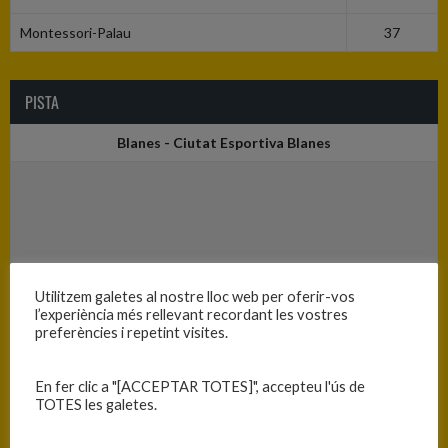
Montessori-Palau
37
PISTA
Blanes - Ciutat Esportiva Blanes
Utilitzem galetes al nostre lloc web per oferir-vos
l’experiència més rellevant recordant les vostres
preferències i repetint visites.
En fer clic a "[ACCEPTAR TOTES]", accepteu l'ús de
TOTES les galetes.