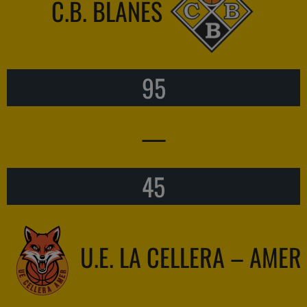
C.B. BLANES
95
—
45
U.E. LA CELLERA – AMER