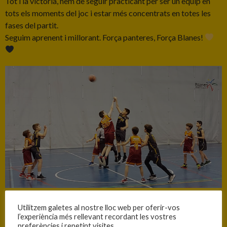
Tot i la victòria, hem de seguir practicant per ser un equip en
tots els moments del joc i estar més concentrats en totes les
fases del partit.
Seguim aprenent i millorant. Força panteres, Força Blanes!
Utilitzem galetes al nostre lloc web per oferir-vos
INFORMACIÓ
l’experiència més rellevant recordant les vostres
preferències i repetint visites.