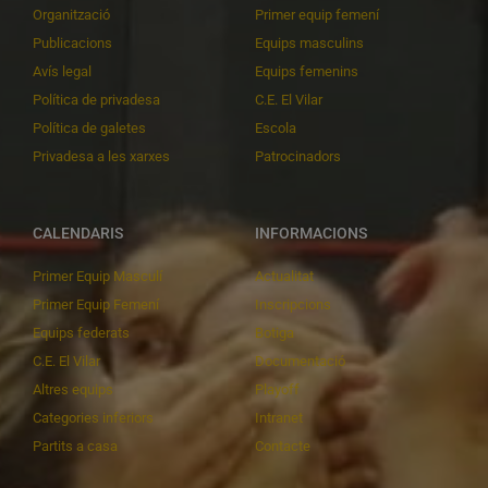
Organització
Primer equip femení
Publicacions
Equips masculins
Avís legal
Equips femenins
Política de privadesa
C.E. El Vilar
Política de galetes
Escola
Privadesa a les xarxes
Patrocinadors
CALENDARIS
INFORMACIONS
Primer Equip Masculí
Actualitat
Primer Equip Femení
Inscripcions
Equips federats
Botiga
C.E. El Vilar
Documentació
Altres equips
Playoff
Categories inferiors
Intranet
Partits a casa
Contacte