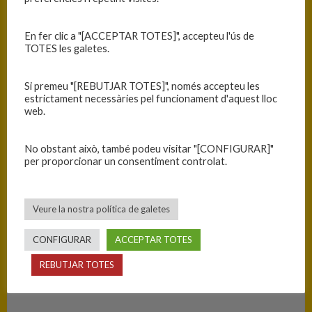
Data
Hora
Competició
Temporada
En fer clic a "[ACCEPTAR TOTES]", accepteu l'ús de
13/03/2022
12:30
C.T. Mini Masc. Nivell A -
2021-2022
TOTES les galetes.
Fase Prèvia - Grup 1
Si premeu "[REBUTJAR TOTES]", només accepteu les
RESULTATS
estrictament necessàries pel funcionament d'aquest lloc
web.
Equip
T
No obstant això, també podeu visitar "[CONFIGURAR]"
C.B. Blanes
95
per proporcionar un consentiment controlat.
U.E. La Cellera – Amer – Les Planes
45
Veure la nostra política de galetes
PISTA
CONFIGURAR
ACCEPTAR TOTES
Blanes - Ciutat Esportiva Blanes
REBUTJAR TOTES