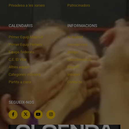
Privadesa a les xarxes
Patrocinadors
CALENDARIS
INFORMACIONS
Primer Equip Masculí
Actualitat
Primer Equip Femení
Inscripcions
Equips federats
Botiga
C.E. El Vilar
Documentació
Altres equips
Playoff
Categories inferiors
Intranet
Partits a casa
Contacte
SEGUEIX-NOS