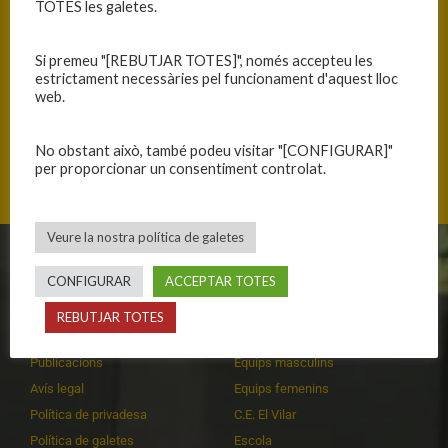
TOTES les galetes.
Si premeu "[REBUTJAR TOTES]", només accepteu les
estrictament necessàries pel funcionament d'aquest lloc
web.
No obstant això, també podeu visitar "[CONFIGURAR]"
Carrer de la Riera, 08349 Cabrera de Mar, Catalunya
per proporcionar un consentiment controlat.
Veure la nostra política de galetes
CLUB
EQUIPS
CONFIGURAR
ACCEPTAR TOTES
Història
Primer equip masculí
REBUTJAR TOTES
Organització
Primer equip femení
Publicacions
Equips masculins
Avís legal
Equips femenins
Política de privadesa
C.E. El Vilar
Política de galetes
Escola