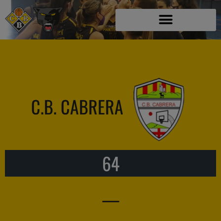
C.B. CABRERA
64
—