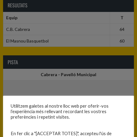
RESULTATS
Equip
T
C.B. Cabrera
64
El Masnou Basquetbol
60
PISTA
Cabrera - Pavelló Municipal
Utilitzem galetes al nostre lloc web per oferir-vos
l’experiència més rellevant recordant les vostres
preferències i repetint visites.
En fer clic a "[ACCEPTAR TOTES]", accepteu l'ús de