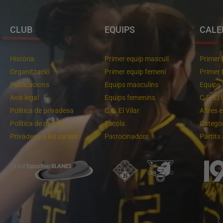
CLUB
EQUIPS
CALE
Història
Primer equip masculí
Primer 
Organització
Primer equip femení
Primer 
Publicacions
Equips masculins
Equips 
Avís legal
Equips femenins
C.E. El 
Política de privadesa
C.E. El Vilar
Altres 
Política de galetes
Escola
Categor
Privadesa a les xarxes
Patrocinadors
Partits
tant pel primer lloc
Molt bona imatge de l'equip