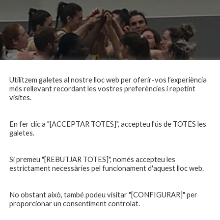
Utilitzem galetes al nostre lloc web per oferir-vos l’experiència
més rellevant recordant les vostres preferències i repetint
visites.
En fer clic a "[ACCEPTAR TOTES]", accepteu l'ús de TOTES les
galetes.
Si premeu "[REBUTJAR TOTES]", només accepteu les
estrictament necessàries pel funcionament d'aquest lloc web.
No obstant això, també podeu visitar "[CONFIGURAR]" per
proporcionar un consentiment controlat.