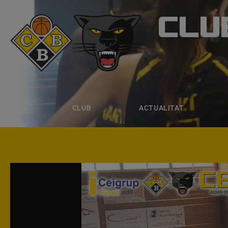
CLU
CLUB B
CLUB
ACTUALITAT
EQUIPS
CLUB
ACTUALITAT