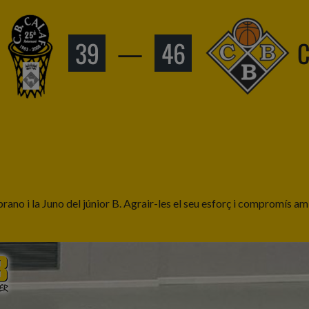
39
—
46
C
ambrano i la Juno del júnior B. Agrair-les el seu esforç i compromís