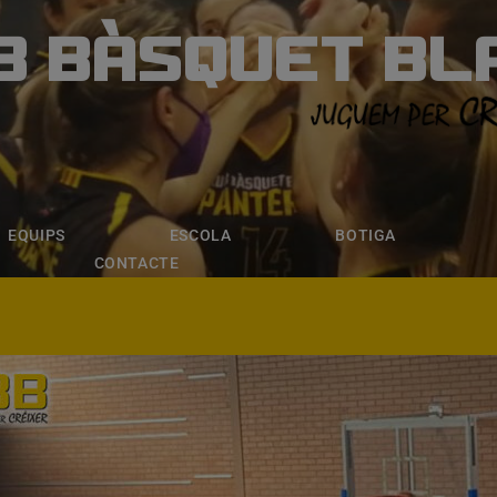
B BÀSQUET BL
ÀSQUET BLANE
ESCOLA
BOTIGA
INSCRIPCI
EQUIPS
ESCOLA
BOTIGA
CONTACTE