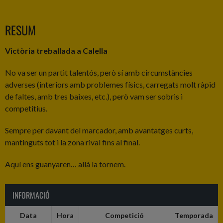
RESUM
Victòria treballada a Calella
No va ser un partit talentós, però sí amb circumstàncies
adverses (interiors amb problemes físics, carregats molt ràpid
de faltes, amb tres baixes, etc.), però vam ser sobris i
competitius.
Sempre per davant del marcador, amb avantatges curts,
mantinguts tot i la zona rival fins al final.
Aquí ens guanyaren… allà la tornem.
INFORMACIÓ
Data
Hora
Competició
Temporada