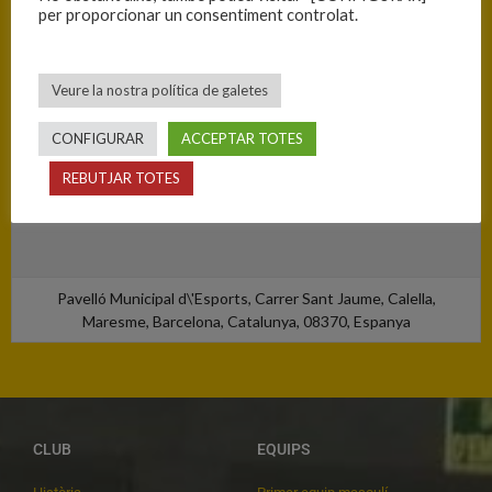
per proporcionar un consentiment controlat.
Veure la nostra política de galetes
CONFIGURAR
ACCEPTAR TOTES
REBUTJAR TOTES
Pavelló Municipal d\'Esports, Carrer Sant Jaume, Calella,
Maresme, Barcelona, Catalunya, 08370, Espanya
CLUB
EQUIPS