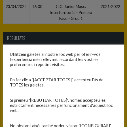
23/04/2022
16:00
C.C. Júnior Masc.
2021-2022
Interterritorial - Primera
Fase - Grup 1
RESULTATS
Equip
T
Utilitzem galetes al nostre lloc web per oferir-vos
l’experiència més rellevant recordant les vostres
C.B. Calella
54
preferències i repetint visites.
C.B. Blanes
58
En fer clic a "[ACCEPTAR TOTES]", accepteu l'ús de
TOTES les galetes.
PISTA
Si premeu "[REBUTJAR TOTES]", només accepteu les
Calella - Pavelló Municipal
estrictament necessàries pel funcionament d'aquest lloc
web.
No obstant això, també podeu visitar "[CONFIGURAR]"