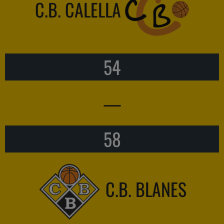
C.B. CALELLA
54
—
58
C.B. BLANES