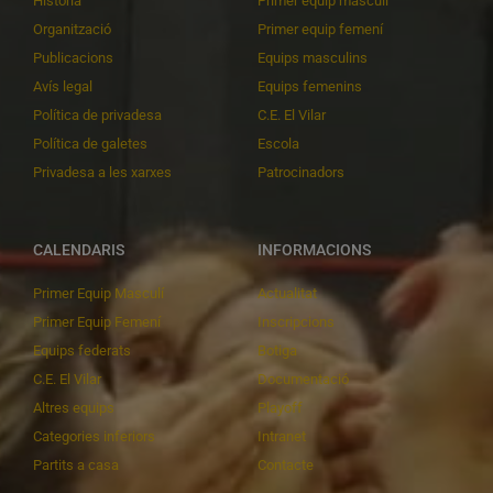
Història
Primer equip masculí
Organització
Primer equip femení
Publicacions
Equips masculins
Avís legal
Equips femenins
Política de privadesa
C.E. El Vilar
Política de galetes
Escola
Privadesa a les xarxes
Patrocinadors
CALENDARIS
INFORMACIONS
Primer Equip Masculí
Actualitat
Primer Equip Femení
Inscripcions
Equips federats
Botiga
C.E. El Vilar
Documentació
Altres equips
Playoff
Categories inferiors
Intranet
Partits a casa
Contacte