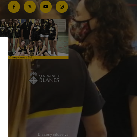
Campiones a Salou
Competim de tu a tu contra el lí
Disseny
infoselva