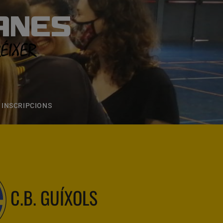
ANES
S
ONS
CONTACTE
INSCRIPCIONS
C.B. GUÍXOLS