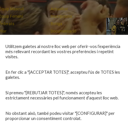
Equip Masculí
Actualitat
Equip Femení
Inscripcions
federats
Botiga
Vilar
Documentació
equips
Playoff
ies inferiors
Intranet
Utilitzem galetes al nostre lloc web per oferir-vos l’experiència
més rellevant recordant les vostres preferències i repetint
 a casa
Contacte
Cloenda de temporada
visites.
En fer clic a "[ACCEPTAR TOTES]", accepteu l'ús de TOTES les
galetes.
Si premeu "[REBUTJAR TOTES]", només accepteu les
estrictament necessàries pel funcionament d'aquest lloc web.
No obstant això, també podeu visitar "[CONFIGURAR]" per
proporcionar un consentiment controlat.