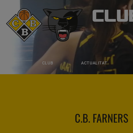
CLU
CLUB B
CLUB
ACTUALITAT
EQUIPS
CLUB
ACTUALITAT
C.B. FARNERS