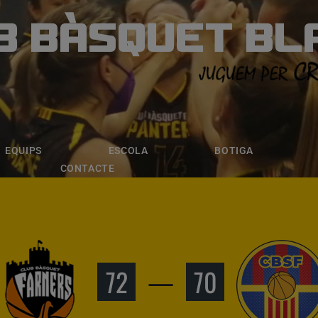
B BÀSQUET BL
ÀSQUET BLANE
ESCOLA
BOTIGA
INSCRIPCI
EQUIPS
ESCOLA
BOTIGA
CONTACTE
72
—
70