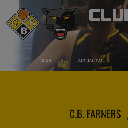
CLU
CLUB B
CLUB
ACTUALITAT
EQUIPS
CLUB
ACTUALITAT
C.B. FARNERS