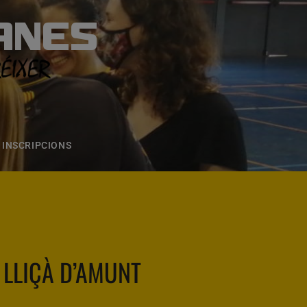
ANES
S
ONS
CONTACTE
INSCRIPCIONS
. LLIÇÀ D’AMUNT