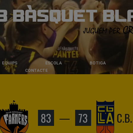
B BÀSQUET BL
ÀSQUET BLANE
ESCOLA
BOTIGA
INSCRIPCI
EQUIPS
ESCOLA
BOTIGA
CONTACTE
83
—
73
C.B