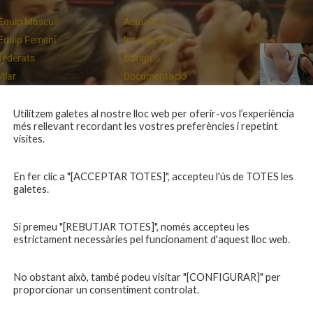
Equip Masculí
Actualitat
Equip Femení
Inscripcions
federats
Botiga
Vilar
Documentació
equips
Playoff
ies inferiors
Intranet
Utilitzem galetes al nostre lloc web per oferir-vos l’experiència
més rellevant recordant les vostres preferències i repetint
 a casa
Contacte
Campiones a Salou
visites.
En fer clic a "[ACCEPTAR TOTES]", accepteu l'ús de TOTES les
galetes.
Si premeu "[REBUTJAR TOTES]", només accepteu les
estrictament necessàries pel funcionament d'aquest lloc web.
No obstant això, també podeu visitar "[CONFIGURAR]" per
proporcionar un consentiment controlat.