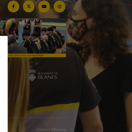
Competim de tu a tu contra el líder
Èpica lluita sense premi
Disseny
infoselva