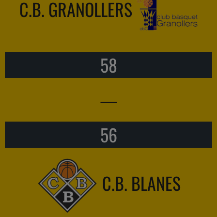
C.B. GRANOLLERS
58
—
56
C.B. BLANES