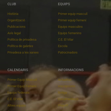
CLUB
EQUIPS
Història
Primer equip masculí
Organització
Primer equip femení
Publicacions
Equips masculins
Avís legal
Equips femenins
Política de privadesa
C.E. El Vilar
Política de galetes
Escola
Privadesa a les xarxes
Patrocinadors
CALENDARIS
INFORMACIONS
Primer Equip Masculí
Actualitat
Primer Equip Femení
Inscripcions
Equips federats
Botiga
C.E. El Vilar
Documentació
Altres equips
Playoff