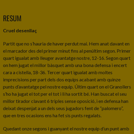
RESUM
Cruel desenllaç
Partit que no s’hauria de haver perdut mai. Hem anat davant en
el marcador des del primer minut fins al penúltim segon. Primer
quart igualat amb lleuger avantatge nostre, 12-16. Segon quart
on hem jugat el millor bàsquet amb una bona defensa i encert
cara a cistella, 18-36. Tercer quart igualat amb moltes
imprecisions per part dels dos equips acabant amb quinze
punts d’avantatge pel nostre equip. Últim quart on el Granollers
s’ho ha jugat el tot per el tot i li ha sortit bé. Han buscat el seu
millor tirador clavant 6 triples sense oposició, i en defensa han
deixat despenjat a un dels seus jugadors fent de “palomero”,
que en tres ocasions ens ha fet sis punts regalats.
Quedant onze segons i guanyant el nostre equip d’un punt amb