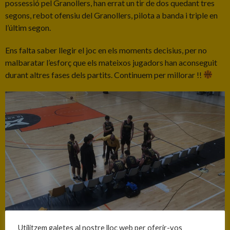
possessió pel Granollers, han errat un tir de dos quedant tres
segons, rebot ofensiu del Granollers, pilota a banda i triple en
l’últim segon.
Ens falta saber llegir el joc en els moments decisius, per no
malbaratar l’esforç que els mateixos jugadors han aconseguit
durant altres fases dels partits. Continuem per millorar !!
Utilitzem galetes al nostre lloc web per oferir-vos