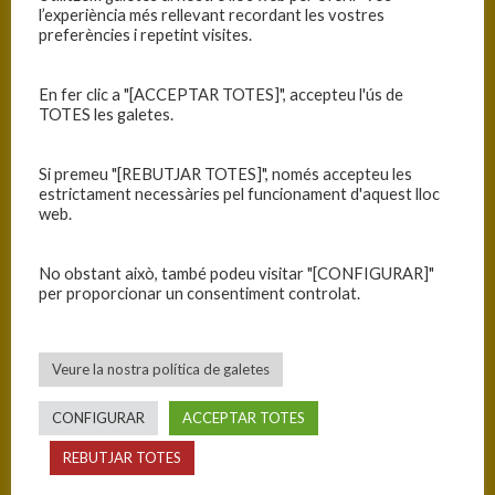
l’experiència més rellevant recordant les vostres
INFORMACIÓ
preferències i repetint visites.
Data
Hora
Competició
Temporada
En fer clic a "[ACCEPTAR TOTES]", accepteu l'ús de
14/11/2021
12:15
C.C. Júnior Masc.
2021-2022
TOTES les galetes.
Interterritorial - Primera
Fase - Grup 1
Si premeu "[REBUTJAR TOTES]", només accepteu les
estrictament necessàries pel funcionament d'aquest lloc
web.
RESULTATS
No obstant això, també podeu visitar "[CONFIGURAR]"
Equip
T
per proporcionar un consentiment controlat.
C.B. Granollers
58
C.B. Blanes
56
Veure la nostra política de galetes
CONFIGURAR
ACCEPTAR TOTES
PISTA
REBUTJAR TOTES
Granollers - Pavelló C.B. Granollers