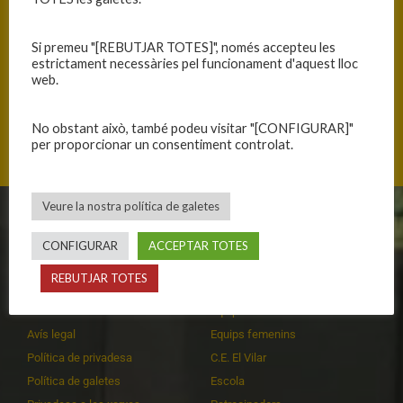
Si premeu "[REBUTJAR TOTES]", només accepteu les
estrictament necessàries pel funcionament d'aquest lloc
web.
Carrer de Girona, 08520 Granollers, Catalunya
No obstant això, també podeu visitar "[CONFIGURAR]"
per proporcionar un consentiment controlat.
Veure la nostra política de galetes
CLUB
EQUIPS
CONFIGURAR
ACCEPTAR TOTES
Història
Primer equip masculí
REBUTJAR TOTES
Organització
Primer equip femení
Publicacions
Equips masculins
Avís legal
Equips femenins
Política de privadesa
C.E. El Vilar
Política de galetes
Escola