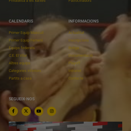
Privadesa a les xarxes
Patrocinadors
CALENDARIS
INFORMACIONS
Primer Equip Masculí
Actualitat
Primer Equip Femení
Inscripcions
Equips federats
Botiga
C.E. El Vilar
Documentació
Altres equips
Playoff
Categories inferiors
Intranet
Partits a casa
Contacte
SEGUEIX-NOS