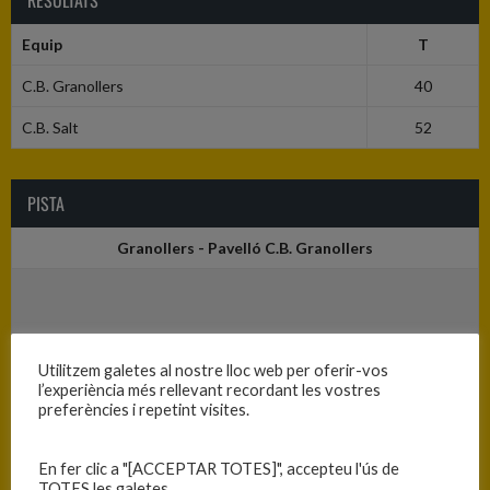
RESULTATS
Equip
T
C.B. Granollers
40
C.B. Salt
52
PISTA
Granollers - Pavelló C.B. Granollers
Utilitzem galetes al nostre lloc web per oferir-vos
l’experiència més rellevant recordant les vostres
preferències i repetint visites.
En fer clic a "[ACCEPTAR TOTES]", accepteu l'ús de
TOTES les galetes.