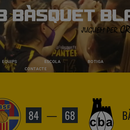
B BÀSQUET BL
ÀSQUET BLANE
ESCOLA
BOTIGA
INSCRIPCI
EQUIPS
ESCOLA
BOTIGA
CONTACTE
84
—
68
B