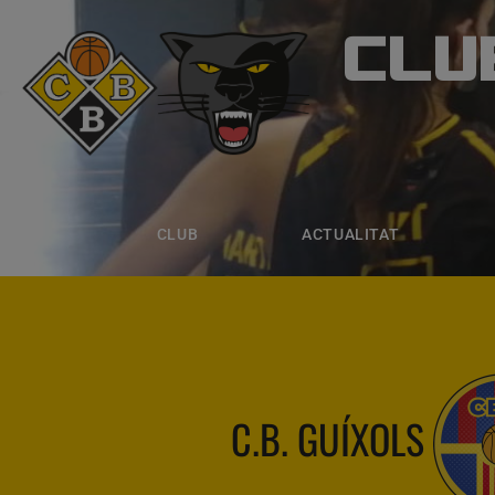
CLU
CLUB B
CLUB
ACTUALITAT
EQUIPS
CLUB
ACTUALITAT
C.B. GUÍXOLS