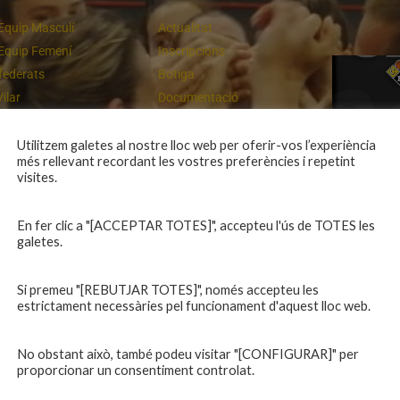
Equip Masculí
Actualitat
Equip Femení
Inscripcions
federats
Botiga
Vilar
Documentació
equips
Playoff
ies inferiors
Intranet
Utilitzem galetes al nostre lloc web per oferir-vos l’experiència
més rellevant recordant les vostres preferències i repetint
 a casa
Contacte
Un final rodó
visites.
En fer clic a "[ACCEPTAR TOTES]", accepteu l'ús de TOTES les
galetes.
Si premeu "[REBUTJAR TOTES]", només accepteu les
estrictament necessàries pel funcionament d'aquest lloc web.
No obstant això, també podeu visitar "[CONFIGURAR]" per
proporcionar un consentiment controlat.