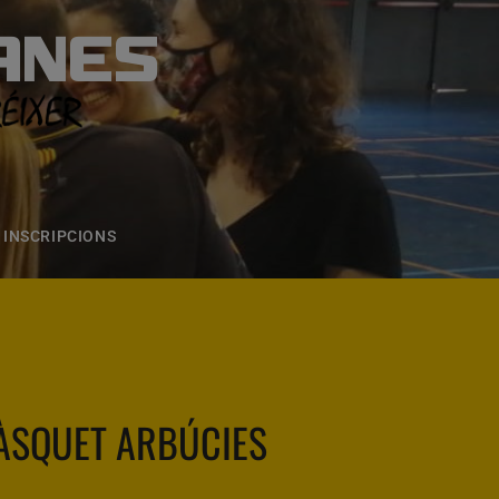
ANES
S
ONS
CONTACTE
INSCRIPCIONS
ÀSQUET ARBÚCIES