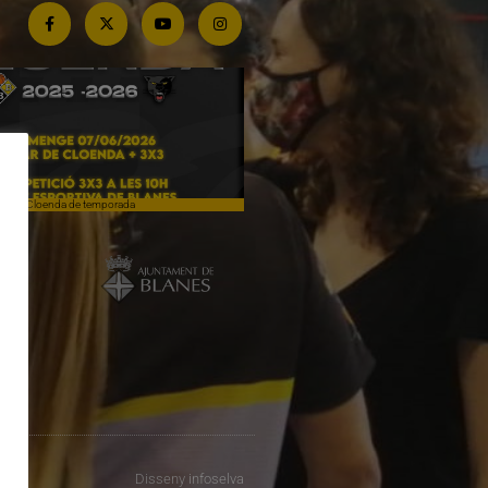
Cloenda de temporada
Campiones a Salou
Disseny
infoselva