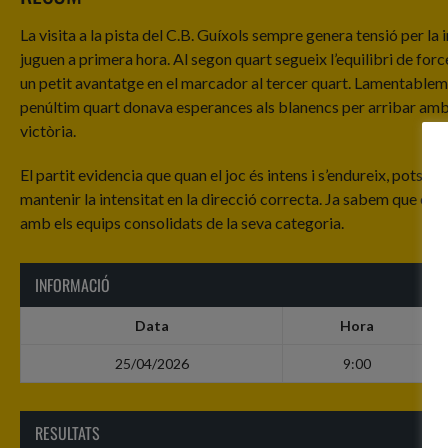
La visita a la pista del C.B. Guíxols sempre genera tensió per la
juguen a primera hora. Al segon quart segueix l’equilibri de for
un petit avantatge en el marcador al tercer quart. Lamentablement
penúltim quart donava esperances als blanencs per arribar amb op
victòria.
El partit evidencia que quan el joc és intens i s’endureix, potse
mantenir la intensitat en la direcció correcta. Ja sabem que en a
amb els equips consolidats de la seva categoria.
INFORMACIÓ
Data
Hora
25/04/2026
9:00
RESULTATS