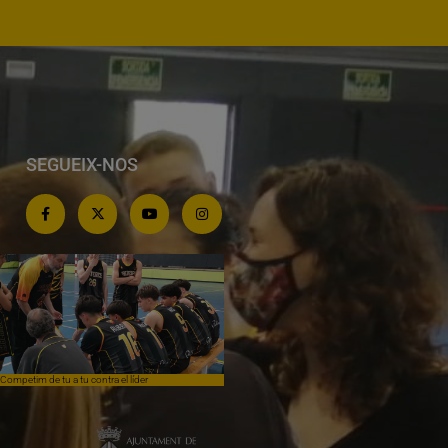
SEGUEIX-NOS
Competim de tu a tu contra el líder
Èpica lluita sense premi