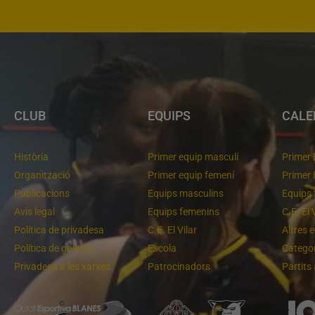
CLUB
EQUIPS
CALE
Història
Primer equip masculí
Primer 
Organització
Primer equip femení
Primer 
Publicacions
Equips masculins
Equips 
Avís legal
Equips femenins
C.E. El 
Política de privadesa
C.E. El Vilar
Altres 
Política de galetes
Escola
Categor
Privadesa a les xarxes
Patrocinadors
Partits
Un final rodó
Cloenda de temporada