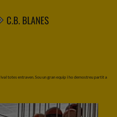
C.B. BLANES
p rival totes entraven. Sou un gran equip i ho demostreu partit a