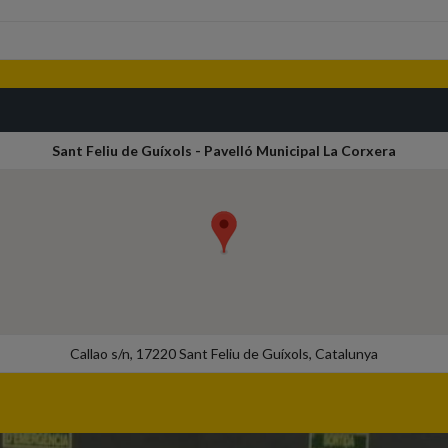
Sant Feliu de Guíxols - Pavelló Municipal La Corxera
Callao s/n, 17220 Sant Feliu de Guíxols, Catalunya