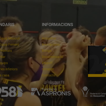
NDARIS
INFORMACIONS
Equip Masculí
Actualitat
Equip Femení
Inscripcions
federats
Botiga
Vilar
Documentació
equips
Playoff
ies inferiors
Intranet
 a casa
Contacte
Un final rodó
Cloenda de temporada