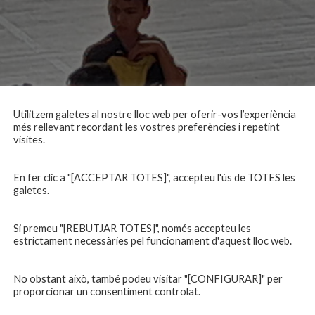
Utilitzem galetes al nostre lloc web per oferir-vos l’experiència
més rellevant recordant les vostres preferències i repetint
visites.
En fer clic a "[ACCEPTAR TOTES]", accepteu l'ús de TOTES les
galetes.
Si premeu "[REBUTJAR TOTES]", només accepteu les
estrictament necessàries pel funcionament d'aquest lloc web.
No obstant això, també podeu visitar "[CONFIGURAR]" per
proporcionar un consentiment controlat.