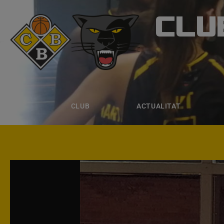
CLU
CLUB B
CLUB
ACTUALITAT
EQUIPS
CLUB
ACTUALITAT