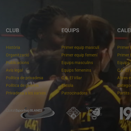
CLUB
EQUIPS
CALE
Història
Primer equip masculí
Primer 
Organització
Primer equip femení
Primer 
Publicacions
Equips masculins
Equips 
Avís legal
Equips femenins
C.E. El 
Política de privadesa
C.E. El Vilar
Altres 
Política de galetes
Escola
Categor
Privadesa a les xarxes
Patrocinadors
Partits
Molt bona imatge de l'equip