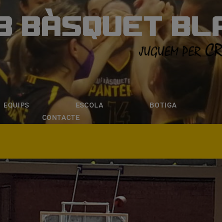
B BÀSQUET BL
ÀSQUET BLANE
ESCOLA
BOTIGA
INSCRIPCI
EQUIPS
ESCOLA
BOTIGA
CONTACTE