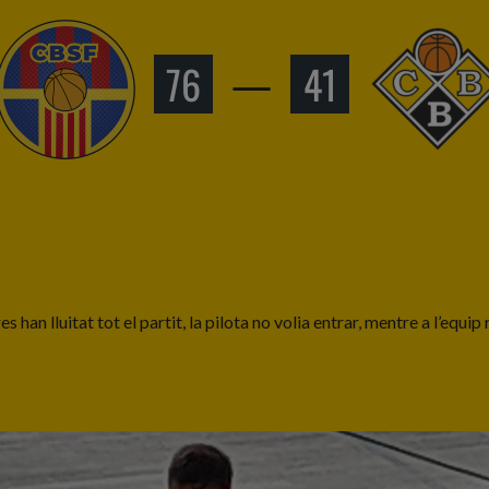
76
—
41
 han lluitat tot el partit, la pilota no volia entrar, mentre a l’equi