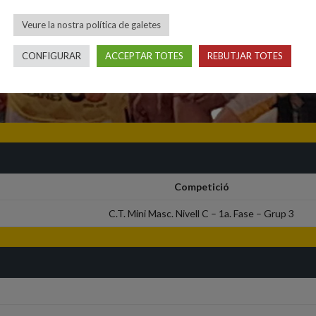
Veure la nostra política de galetes
CONFIGURAR
ACCEPTAR TOTES
REBUTJAR TOTES
Competició
C.T. Mini Masc. Nivell C – 1a. Fase – Grup 3