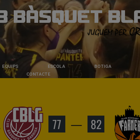
B BÀSQUET BL
ÀSQUET BLANE
ESCOLA
BOTIGA
INSCRIPCI
EQUIPS
ESCOLA
BOTIGA
CONTACTE
A
77
—
82