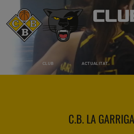
CLU
CLUB B
CLUB
ACTUALITAT
EQUIPS
CLUB
ACTUALITAT
C.B. LA GARRIG