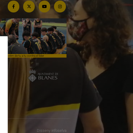
Competim de tu a tu contra el líder
Èpica lluita sense premi
Disseny
infoselva