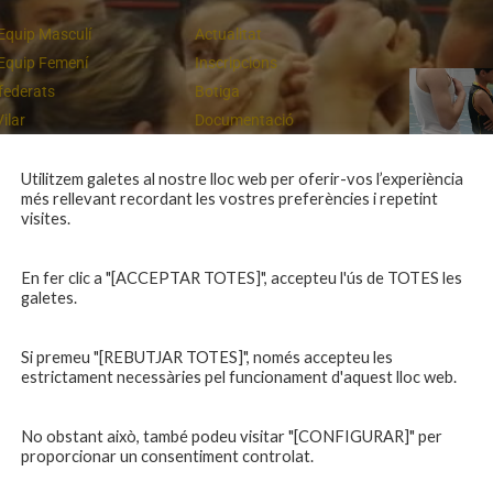
Equip Masculí
Actualitat
Equip Femení
Inscripcions
federats
Botiga
Vilar
Documentació
equips
Playoff
ies inferiors
Intranet
Utilitzem galetes al nostre lloc web per oferir-vos l’experiència
més rellevant recordant les vostres preferències i repetint
 a casa
Contacte
Campiones a Salou
visites.
En fer clic a "[ACCEPTAR TOTES]", accepteu l'ús de TOTES les
galetes.
Si premeu "[REBUTJAR TOTES]", només accepteu les
estrictament necessàries pel funcionament d'aquest lloc web.
No obstant això, també podeu visitar "[CONFIGURAR]" per
proporcionar un consentiment controlat.