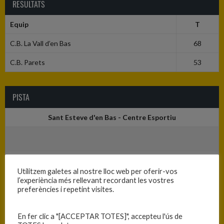
RESULTATS
Equip
T
C.B. La Vall d’en Bas
68
C.B. Parets
53
PISTA
Sant Esteve d'en Bas - Centre Esportiu
Utilitzem galetes al nostre lloc web per oferir-vos
l’experiència més rellevant recordant les vostres
preferències i repetint visites.
En fer clic a "[ACCEPTAR TOTES]", accepteu l'ús de