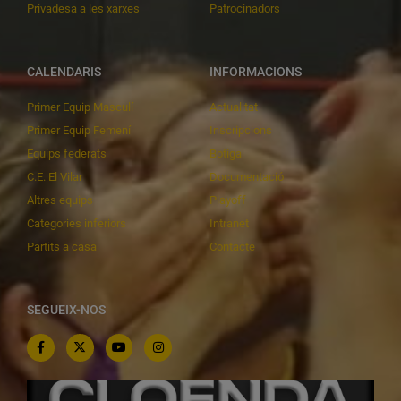
Privadesa a les xarxes
Patrocinadors
CALENDARIS
INFORMACIONS
Primer Equip Masculí
Actualitat
Primer Equip Femení
Inscripcions
Equips federats
Botiga
C.E. El Vilar
Documentació
Altres equips
Playoff
Categories inferiors
Intranet
Partits a casa
Contacte
SEGUEIX-NOS