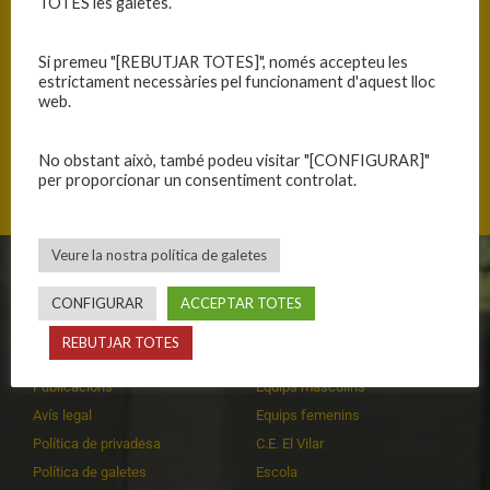
TOTES les galetes.
Si premeu "[REBUTJAR TOTES]", només accepteu les
estrictament necessàries pel funcionament d'aquest lloc
web.
Via Verda Olot-Girona, 17176 Sant Esteve d'en Bas, Catalunya
No obstant això, també podeu visitar "[CONFIGURAR]"
per proporcionar un consentiment controlat.
Veure la nostra política de galetes
CLUB
EQUIPS
CONFIGURAR
ACCEPTAR TOTES
Història
Primer equip masculí
REBUTJAR TOTES
Organització
Primer equip femení
Publicacions
Equips masculins
Avís legal
Equips femenins
Política de privadesa
C.E. El Vilar
Política de galetes
Escola