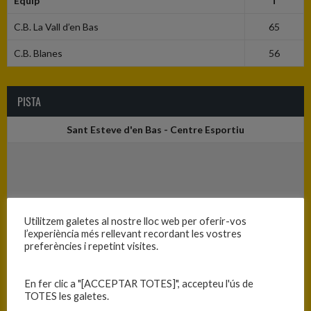
Equip
T
C.B. La Vall d’en Bas
65
C.B. Blanes
56
PISTA
Sant Esteve d'en Bas - Centre Esportiu
Utilitzem galetes al nostre lloc web per oferir-vos
l’experiència més rellevant recordant les vostres
preferències i repetint visites.
En fer clic a "[ACCEPTAR TOTES]", accepteu l'ús de
TOTES les galetes.