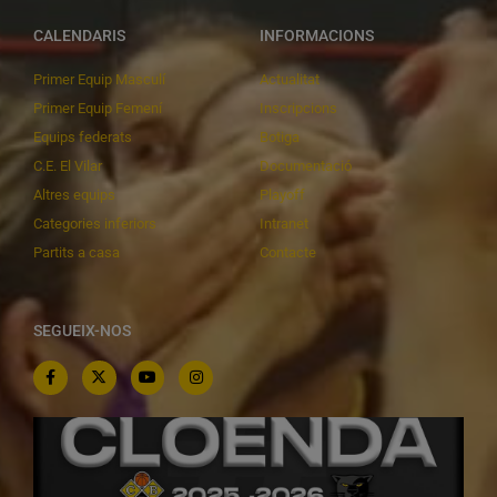
CALENDARIS
INFORMACIONS
Primer Equip Masculí
Actualitat
Primer Equip Femení
Inscripcions
Equips federats
Botiga
C.E. El Vilar
Documentació
Altres equips
Playoff
Categories inferiors
Intranet
Partits a casa
Contacte
SEGUEIX-NOS