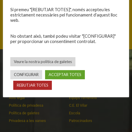
Si premeu "[REBUTJAR TOTES]", només accepteu les
estrictament necessàries pel funcionament d'aquest lloc
web.
Via Verda Olot-Girona, 17176 Sant Esteve d'en Bas, Catalunya
No obstant això, també podeu visitar "[CONFIGURAR]"
per proporcionar un consentiment controlat.
Veure la nostra política de galetes
CLUB
EQUIPS
CONFIGURAR
ACCEPTAR TOTES
Història
Primer equip masculí
Organització
Primer equip femení
REBUTJAR TOTES
Publicacions
Equips masculins
Avís legal
Equips femenins
Política de privadesa
C.E. El Vilar
Política de galetes
Escola
Privadesa a les xarxes
Patrocinadors