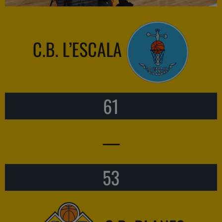
C.B. L’ESCALA
61
—
53