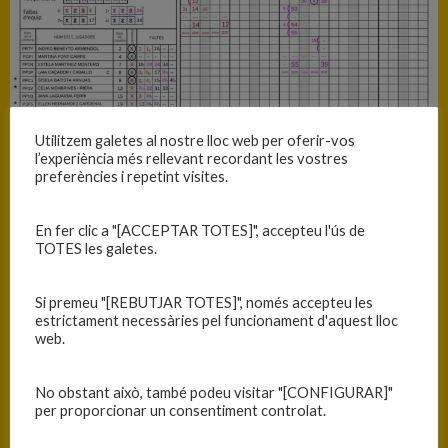
Utilitzem galetes al nostre lloc web per oferir-vos
l’experiència més rellevant recordant les vostres
preferències i repetint visites.
En fer clic a "[ACCEPTAR TOTES]", accepteu l'ús de
TOTES les galetes.
Si premeu "[REBUTJAR TOTES]", només accepteu les
INFORMACIÓ
estrictament necessàries pel funcionament d'aquest lloc
web.
Data
Hora
Competició
Temporada
Jornada
23/03/2025
11:00
Júnior B
2024-25
Jornada
No obstant això, també podeu visitar "[CONFIGURAR]"
femení 2024-
12
per proporcionar un consentiment controlat.
25