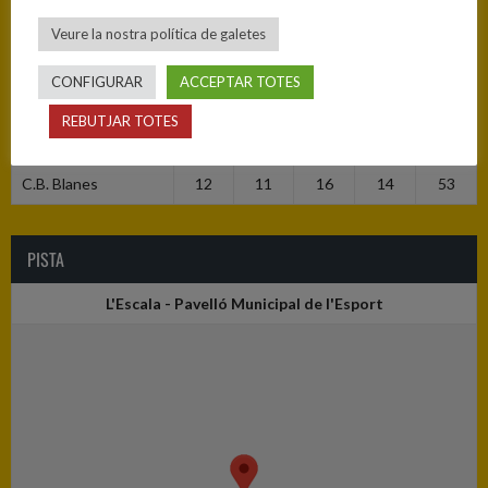
Veure la nostra política de galetes
RESULTATS
CONFIGURAR
ACCEPTAR TOTES
Equip
1
2
3
4
T
REBUTJAR TOTES
C.B. L’Escala
14
14
27
6
61
C.B. Blanes
12
11
16
14
53
PISTA
L'Escala - Pavelló Municipal de l'Esport