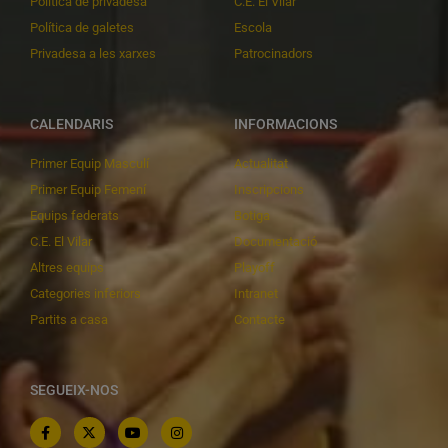
Política de privadesa
C.E. El Vilar
Política de galetes
Escola
Privadesa a les xarxes
Patrocinadors
CALENDARIS
INFORMACIONS
Primer Equip Masculí
Actualitat
Primer Equip Femení
Inscripcions
Equips federats
Botiga
C.E. El Vilar
Documentació
Altres equips
Playoff
Categories inferiors
Intranet
Partits a casa
Contacte
SEGUEIX-NOS