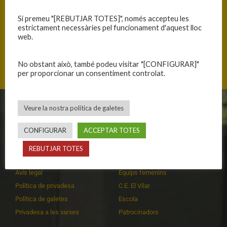
Si premeu "[REBUTJAR TOTES]", només accepteu les
estrictament necessàries pel funcionament d'aquest lloc
web.
Carrer de Rusiñol 4, 17130 L'Escala, Catalunya
No obstant això, també podeu visitar "[CONFIGURAR]"
per proporcionar un consentiment controlat.
Veure la nostra política de galetes
CLUB
EQUIPS
CONFIGURAR
ACCEPTAR TOTES
Història
Primer equip masculí
Organització
Primer equip femení
REBUTJAR TOTES
Publicacions
Equips masculins
Avís legal
Equips femenins
Política de privadesa
C.E. El Vilar
Política de galetes
Escola
Privadesa a les xarxes
Patrocinadors