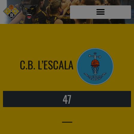
C.B. L’ESCALA
47
—