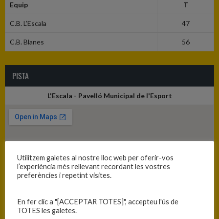
Equip
T
C.B. L’Escala
47
C.B. Blanes
56
PISTA
L'Escala - Pavelló Municipal de l'Esport
Utilitzem galetes al nostre lloc web per oferir-vos
l’experiència més rellevant recordant les vostres
preferències i repetint visites.
En fer clic a "[ACCEPTAR TOTES]", accepteu l'ús de
TOTES les galetes.