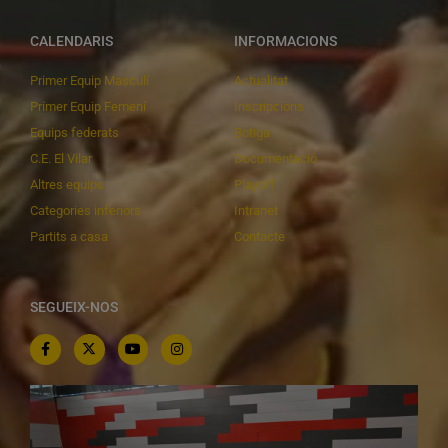
CALENDARIS
INFORMACIONS
Primer Equip Masculí
Actualitat
Primer Equip Femení
Inscripcions
Equips federats
Botiga
C.E. El Vilar
Documentació
Altres equips
Playoff
Categories inferiors
Intranet
Partits a casa
Contacte
SEGUEIX-NOS