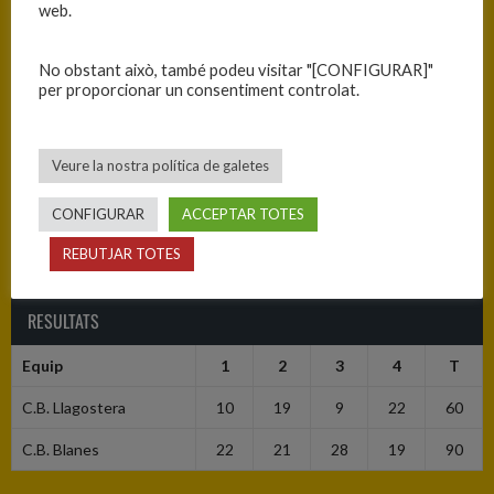
web.
No obstant això, també podeu visitar "[CONFIGURAR]"
per proporcionar un consentiment controlat.
INFORMACIÓ
Veure la nostra política de galetes
Data
Hora
Competició
Temporada
Jornada
CONFIGURAR
ACCEPTAR TOTES
01/11/2025
19:00
Júnior A
2025-26
Jornada
masculí
8
REBUTJAR TOTES
RESULTATS
Equip
1
2
3
4
T
C.B. Llagostera
10
19
9
22
60
C.B. Blanes
22
21
28
19
90