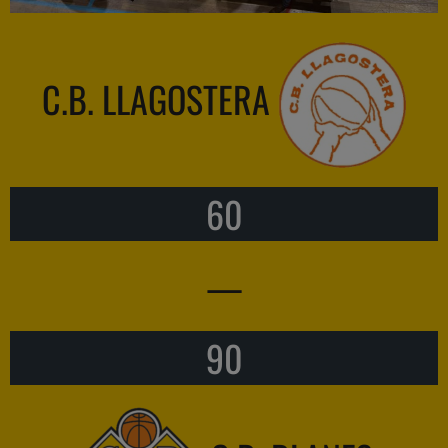
C.B. LLAGOSTERA
60
—
90