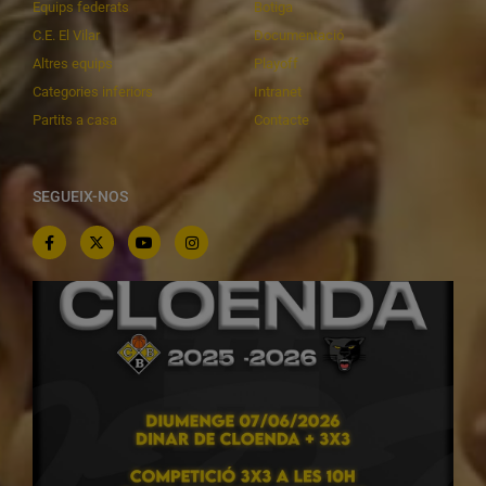
Equips federats
Botiga
C.E. El Vilar
Documentació
Altres equips
Playoff
Categories inferiors
Intranet
Partits a casa
Contacte
SEGUEIX-NOS