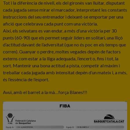
Tot i la diferència de nivell, els del gironès van lluitar, disputant
cada jugada sense mirar el marcador, interpretant les constants
instruccions del seu entrenador i deixant-se emportar per una
afició que celebrava cada punt com una victòria.
Així, els selvatans es van endur, a més d’una victòria per 30
punts (60-90) que els permet seguir líders en solitari, una lliçó
d’actitud davant de l’adversitat (que no és poc en els temps que
corren). Guanyar o perdre, moltes vegades depèn de factors
externs com estar a la lliga adequada, l’encert o, fins i tot, la
sort. Mantenir una bona actitud a pista, competir al màxim i
treballar cada jugada amb intensitat depèn d’un mateix i, a més,
és l’essència de l’esport.
Avui, amb el barret a la mà…força Blanes!!!