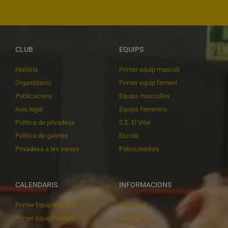
CLUB
EQUIPS
Història
Primer equip masculí
Organització
Primer equip femení
Publicacions
Equips masculins
Avís legal
Equips femenins
Política de privadesa
C.E. El Vilar
Política de galetes
Escola
Privadesa a les xarxes
Patrocinadors
CALENDARIS
INFORMACIONS
Primer Equip Masculí
Actualitat
Primer Equip Femení
Inscripcions