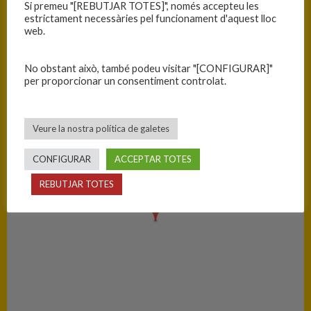
Si premeu "[REBUTJAR TOTES]", només accepteu les
estrictament necessàries pel funcionament d'aquest lloc
C.B. Blanes
88
web.
PISTA
No obstant això, també podeu visitar "[CONFIGURAR]"
per proporcionar un consentiment controlat.
Llagostera - Pavelló Poliesportiu
Veure la nostra política de galetes
CONFIGURAR
ACCEPTAR TOTES
REBUTJAR TOTES