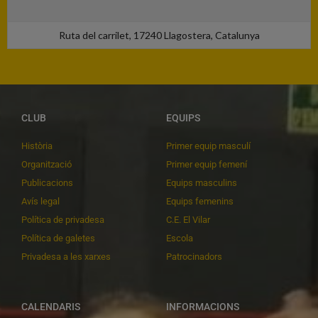
Ruta del carrilet, 17240 Llagostera, Catalunya
CLUB
EQUIPS
Història
Primer equip masculí
Organització
Primer equip femení
Publicacions
Equips masculins
Avís legal
Equips femenins
Política de privadesa
C.E. El Vilar
Política de galetes
Escola
Privadesa a les xarxes
Patrocinadors
CALENDARIS
INFORMACIONS