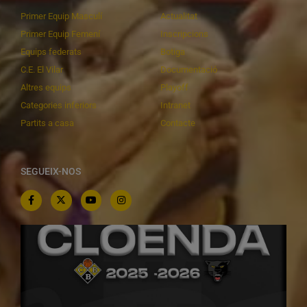
Primer Equip Masculí
Actualitat
Primer Equip Femení
Inscripcions
Equips federats
Botiga
C.E. El Vilar
Documentació
Altres equips
Playoff
Categories inferiors
Intranet
Partits a casa
Contacte
SEGUEIX-NOS