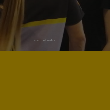
Disseny
infoselva