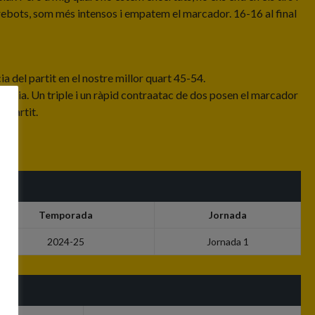
rebots, som més intensos i empatem el marcador. 16-16 al final
 del partit en el nostre millor quart 45-54.
erència. Un triple i un ràpid contraatac de dos posen el marcador
l partit.
Temporada
Jornada
2024-25
Jornada 1