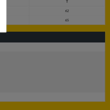
T
62
65