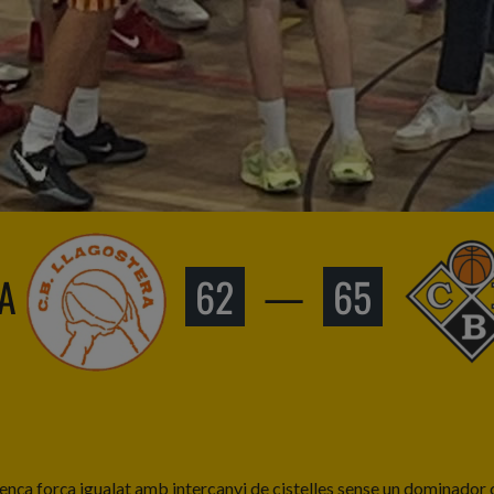
A
62
—
65
ça força igualat amb intercanvi de cistelles sense un dominador cla