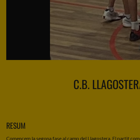
C.B. LLAGOSTER
RESUM
Comencem la segona fase al camp del Llagostera. El partit comen