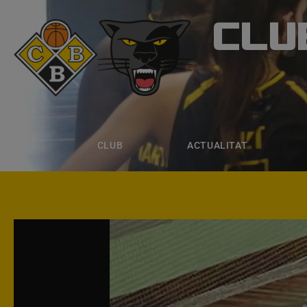
CLU
CLUB B
CLUB
ACTUALITAT
EQUIPS
CLUB
ACTUALITAT