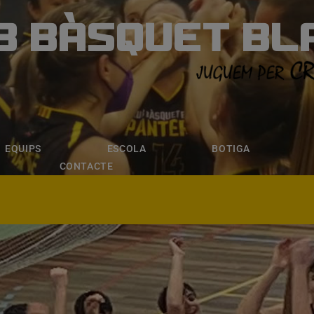
B BÀSQUET BL
ÀSQUET BLANE
ESCOLA
BOTIGA
INSCRIPCI
EQUIPS
ESCOLA
BOTIGA
CONTACTE