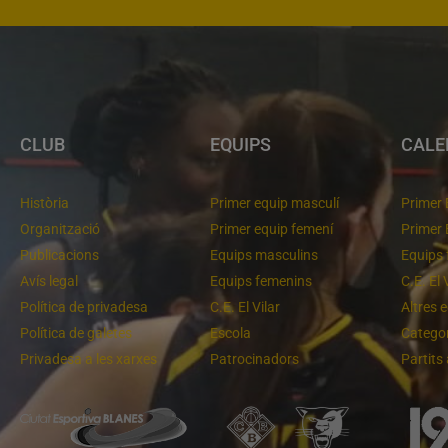
CLUB
EQUIPS
CALE
Història
Primer equip masculí
Primer 
Organització
Primer equip femení
Primer 
Publicacions
Equips masculins
Equips 
Avís legal
Equips femenins
C.E. El 
Política de privadesa
C.E. El Vilar
Altres 
Política de galetes
Escola
Categor
Privadesa a les xarxes
Patrocinadors
Partits
m lluitant pel primer lloc
Molt bona imatge de l'equip