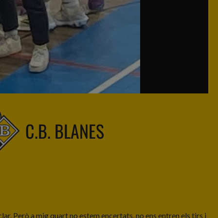
C.B. BLANES
r. Però a mig quart no estem encertats, no ens entren els tirs i