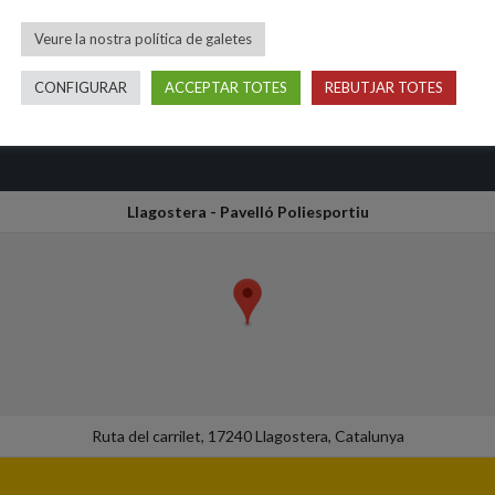
Veure la nostra política de galetes
CONFIGURAR
ACCEPTAR TOTES
REBUTJAR TOTES
Llagostera - Pavelló Poliesportiu
Ruta del carrilet, 17240 Llagostera, Catalunya