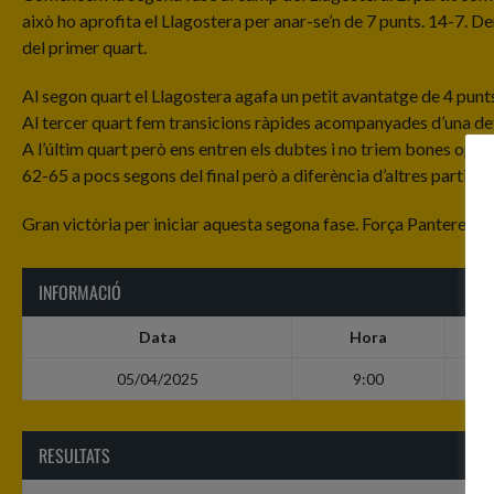
això ho aprofita el Llagostera per anar-se’n de 7 punts. 14-7.
del primer quart.
Al segon quart el Llagostera agafa un petit avantatge de 4 pun
Al tercer quart fem transicions ràpides acompanyades d’una defe
A l’últim quart però ens entren els dubtes i no triem bones opcio
62-65 a pocs segons del final però a diferència d’altres partits 
Gran victòria per iniciar aquesta segona fase. Força Panteres!!!
INFORMACIÓ
Data
Hora
05/04/2025
9:00
RESULTATS