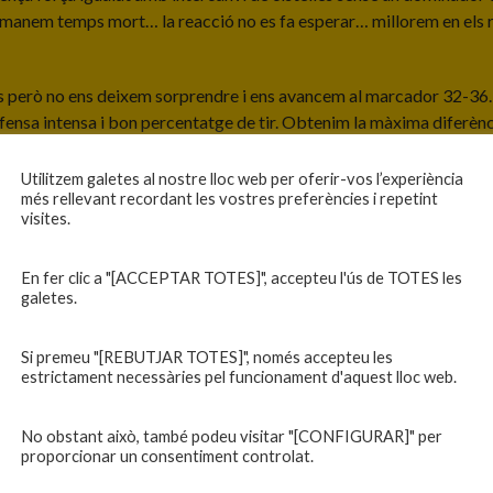
 Demanem temps mort… la reacció no es fa esperar… millorem en els 
ts però no ens deixem sorprendre i ens avancem al marcador 32-36.
nsa intensa i bon percentatge de tir. Obtenim la màxima diferència
ns de tir. Perdem algunes pilotes i el Llagostera va retallant la dif
aquesta vegada sabem patir i gestionar els últims segons i guanyar e
Utilitzem galetes al nostre lloc web per oferir-vos l’experiència
més rellevant recordant les vostres preferències i repetint
visites.
!
En fer clic a "[ACCEPTAR TOTES]", accepteu l'ús de TOTES les
galetes.
Competició
Si premeu "[REBUTJAR TOTES]", només accepteu les
estrictament necessàries pel funcionament d'aquest lloc web.
Cadet B masculí 2024-25
No obstant això, també podeu visitar "[CONFIGURAR]" per
proporcionar un consentiment controlat.