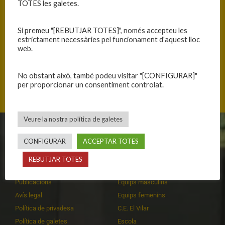
TOTES les galetes.
Si premeu "[REBUTJAR TOTES]", només accepteu les
estrictament necessàries pel funcionament d'aquest lloc
web.
No obstant això, també podeu visitar "[CONFIGURAR]"
Jaume I 30, 08186 Lliçà d'Amunt, Catalunya
per proporcionar un consentiment controlat.
Veure la nostra política de galetes
CLUB
EQUIPS
CONFIGURAR
ACCEPTAR TOTES
Història
Primer equip masculí
REBUTJAR TOTES
Organització
Primer equip femení
Publicacions
Equips masculins
Avís legal
Equips femenins
Política de privadesa
C.E. El Vilar
Política de galetes
Escola