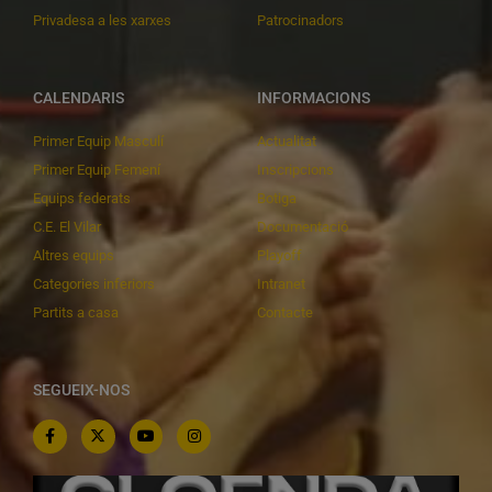
Privadesa a les xarxes
Patrocinadors
CALENDARIS
INFORMACIONS
Primer Equip Masculí
Actualitat
Primer Equip Femení
Inscripcions
Equips federats
Botiga
C.E. El Vilar
Documentació
Altres equips
Playoff
Categories inferiors
Intranet
Partits a casa
Contacte
SEGUEIX-NOS