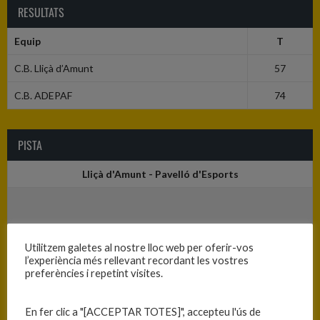
RESULTATS
Equip
T
C.B. Lliçà d’Amunt
57
C.B. ADEPAF
74
PISTA
Lliçà d'Amunt - Pavelló d'Esports
Utilitzem galetes al nostre lloc web per oferir-vos
l’experiència més rellevant recordant les vostres
preferències i repetint visites.
En fer clic a "[ACCEPTAR TOTES]", accepteu l'ús de