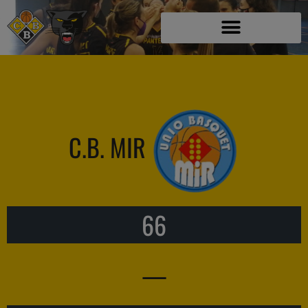
C.B. MIR
66
—