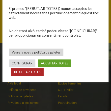
Si premeu "[REBUTJAR TOTES]", només accepteu les
estrictament necessàries pel funcionament d'aquest lloc
web.
Camí de la Font Freda s/n, 08110 Montcada i Reixach, Catalunya
No obstant això, també podeu visitar "[CONFIGURAR]"
per proporcionar un consentiment controlat.
Veure la nostra política de galetes
CLUB
EQUIPS
CONFIGURAR
ACCEPTAR TOTES
Història
Primer equip masculí
Organització
Primer equip femení
REBUTJAR TOTES
Publicacions
Equips masculins
Avís legal
Equips femenins
Política de privadesa
C.E. El Vilar
Política de galetes
Escola
Privadesa a les xarxes
Patrocinadors