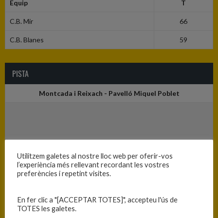
Equip
T
C.B. Mir
66
C.B. Blanes
59
PISTA
Montcada i Reixach - Pavelló Miquel Poblet
Utilitzem galetes al nostre lloc web per oferir-vos
l’experiència més rellevant recordant les vostres
preferències i repetint visites.
En fer clic a "[ACCEPTAR TOTES]", accepteu l'ús de
TOTES les galetes.