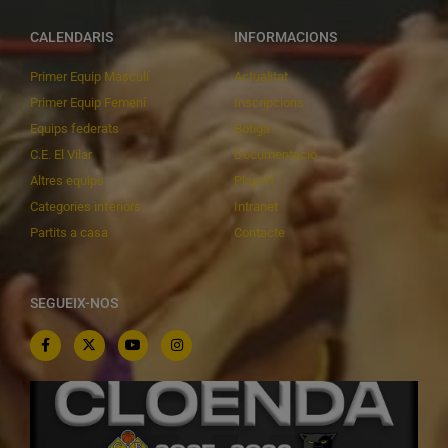
CALENDARIS
INFORMACIONS
Primer Equip Masculí
Actualitat
Primer Equip Femení
Inscripcions
Equips federats
Botiga
C.E. El Vilar
Documentació
Altres equips
Playoff
Categories inferiors
Intranet
Partits a casa
Contacte
SEGUEIX-NOS