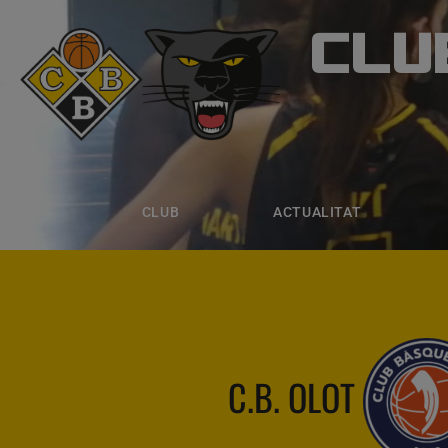
CLU
CLUB B
CLUB
ACTUALITAT
EQUIPS
CLUB
ACTUALITAT
C.B. OLOT