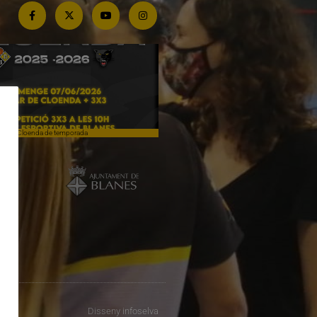
Cloenda de temporada
Campiones a Salou
Disseny
infoselva