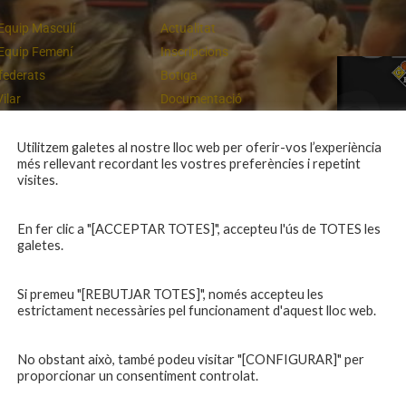
Equip Masculí
Actualitat
Equip Femení
Inscripcions
federats
Botiga
Vilar
Documentació
equips
Playoff
ies inferiors
Intranet
Utilitzem galetes al nostre lloc web per oferir-vos l’experiència
més rellevant recordant les vostres preferències i repetint
 a casa
Contacte
Un final rodó
visites.
En fer clic a "[ACCEPTAR TOTES]", accepteu l'ús de TOTES les
galetes.
Si premeu "[REBUTJAR TOTES]", només accepteu les
estrictament necessàries pel funcionament d'aquest lloc web.
No obstant això, també podeu visitar "[CONFIGURAR]" per
proporcionar un consentiment controlat.