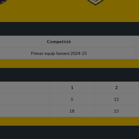
Competició
Primer equip femení 2024-25
1
2
5
12
18
15