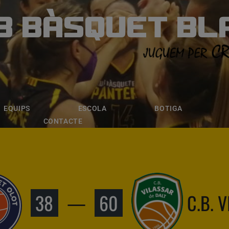
B BÀSQUET BL
ÀSQUET BLANE
ESCOLA
BOTIGA
INSCRIPCI
EQUIPS
ESCOLA
BOTIGA
CONTACTE
38
—
60
C.B. 