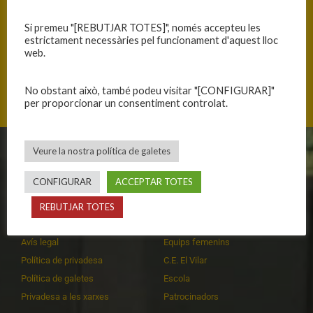
Si premeu "[REBUTJAR TOTES]", només accepteu les
estrictament necessàries pel funcionament d'aquest lloc
web.
Modeguer s/n, 17242 Quart, Catalunya
No obstant això, també podeu visitar "[CONFIGURAR]"
per proporcionar un consentiment controlat.
Veure la nostra política de galetes
CLUB
EQUIPS
CONFIGURAR
ACCEPTAR TOTES
Història
Primer equip masculí
Organització
Primer equip femení
REBUTJAR TOTES
Publicacions
Equips masculins
Avís legal
Equips femenins
Política de privadesa
C.E. El Vilar
Política de galetes
Escola
Privadesa a les xarxes
Patrocinadors