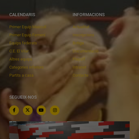
CALENDARIS
INFORMACIONS
Primer Equip Masculí
Actualitat
Primer Equip Femení
Inscripcions
Equips federats
Botiga
C.E. El Vilar
Documentació
Altres equips
Playoff
Categories inferiors
Intranet
Partits a casa
Contacte
SEGUEIX-NOS