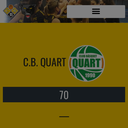
C.B. QUART
70
—