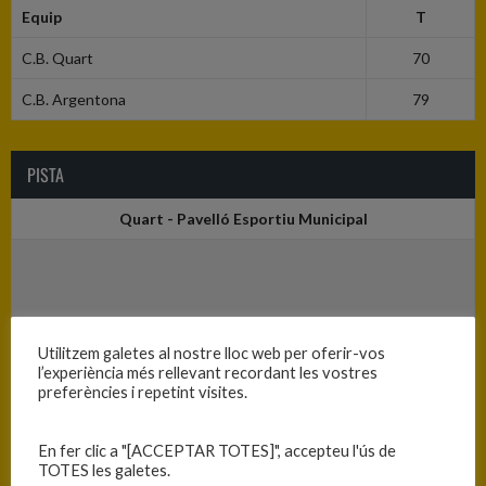
Equip
T
C.B. Quart
70
C.B. Argentona
79
PISTA
Quart - Pavelló Esportiu Municipal
Utilitzem galetes al nostre lloc web per oferir-vos
l’experiència més rellevant recordant les vostres
preferències i repetint visites.
En fer clic a "[ACCEPTAR TOTES]", accepteu l'ús de
TOTES les galetes.