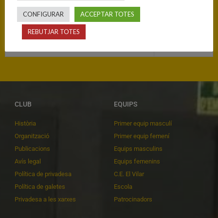
Equip
T
CONFIGURAR
ACCEPTAR TOTES
C.B. Roses
70
REBUTJAR TOTES
C.B. Blanes
30
CLUB
EQUIPS
Història
Primer equip masculí
Organització
Primer equip femení
Publicacions
Equips masculins
Avís legal
Equips femenins
Política de privadesa
C.E. El Vilar
Política de galetes
Escola
Privadesa a les xarxes
Patrocinadors