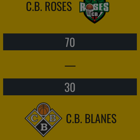
C.B. ROSES
70
—
30
C.B. BLANES