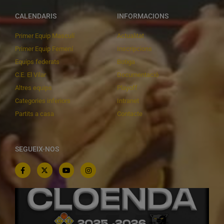
CALENDARIS
INFORMACIONS
Primer Equip Masculí
Actualitat
Primer Equip Femení
Inscripcions
Equips federats
Botiga
C.E. El Vilar
Documentació
Altres equips
Playoff
Categories inferiors
Intranet
Partits a casa
Contacte
SEGUEIX-NOS