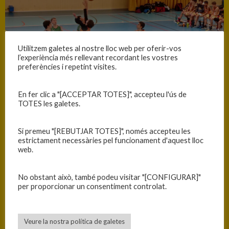
Utilitzem galetes al nostre lloc web per oferir-vos
l’experiència més rellevant recordant les vostres
preferències i repetint visites.
En fer clic a "[ACCEPTAR TOTES]", accepteu l'ús de
TOTES les galetes.
Si premeu "[REBUTJAR TOTES]", només accepteu les
INFORMACIÓ
estrictament necessàries pel funcionament d'aquest lloc
web.
Data
Hora
Competició
Temporada
19/11/2022
11:00
Pre-Infantil masculí 2022-
2022-2023
No obstant això, també podeu visitar "[CONFIGURAR]"
23
per proporcionar un consentiment controlat.
RESULTATS
Veure la nostra política de galetes