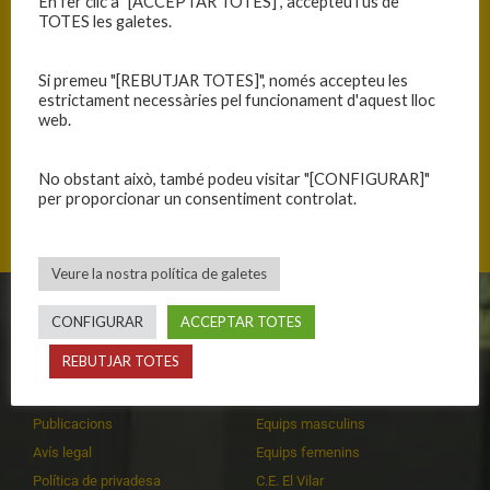
En fer clic a "[ACCEPTAR TOTES]", accepteu l'ús de
TOTES les galetes.
Si premeu "[REBUTJAR TOTES]", només accepteu les
estrictament necessàries pel funcionament d'aquest lloc
web.
No obstant això, també podeu visitar "[CONFIGURAR]"
Passeig Països Catalans, 17190 Salt, Catalunya
per proporcionar un consentiment controlat.
Veure la nostra política de galetes
CONFIGURAR
ACCEPTAR TOTES
CLUB
EQUIPS
REBUTJAR TOTES
Història
Primer equip masculí
Organització
Primer equip femení
Publicacions
Equips masculins
Avís legal
Equips femenins
Política de privadesa
C.E. El Vilar