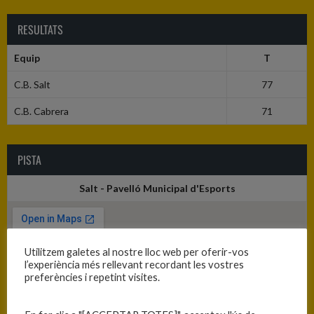
RESULTATS
Equip
T
C.B. Salt
77
C.B. Cabrera
71
PISTA
Salt - Pavelló Municipal d'Esports
Utilitzem galetes al nostre lloc web per oferir-vos
l’experiència més rellevant recordant les vostres
preferències i repetint visites.