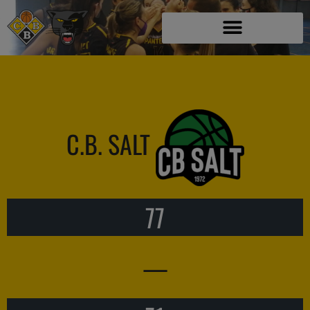
C.B. SALT
77
—