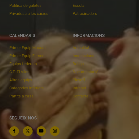
Política de galetes
Escola
Privadesa a les xarxes
Patrocinadors
CALENDARIS
INFORMACIONS
Primer Equip Masculí
Actualitat
Primer Equip Femení
Inscripcions
Equips federats
Botiga
C.E. El Vilar
Documentació
Altres equips
Playoff
Categories inferiors
Intranet
Partits a casa
Contacte
SEGUEIX-NOS