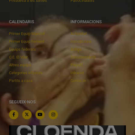
Privadesa a les xarxes
Patrocinadors
CALENDARIS
INFORMACIONS
Primer Equip Masculí
Actualitat
Primer Equip Femení
Inscripcions
Equips federats
Botiga
C.E. El Vilar
Documentació
Altres equips
Playoff
Categories inferiors
Intranet
Partits a casa
Contacte
SEGUEIX-NOS