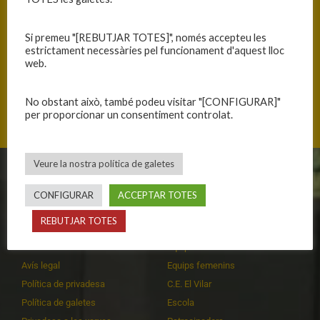
Si premeu "[REBUTJAR TOTES]", només accepteu les
estrictament necessàries pel funcionament d'aquest lloc
web.
Passeig Països Catalans, 17190 Salt, Catalunya
No obstant això, també podeu visitar "[CONFIGURAR]"
per proporcionar un consentiment controlat.
Veure la nostra política de galetes
CLUB
EQUIPS
CONFIGURAR
ACCEPTAR TOTES
Història
Primer equip masculí
REBUTJAR TOTES
Organització
Primer equip femení
Publicacions
Equips masculins
Avís legal
Equips femenins
Política de privadesa
C.E. El Vilar
Política de galetes
Escola