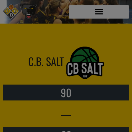
C.B. SALT
90
—