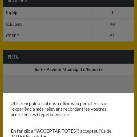
RESULTATS
Equip
T
C.B. Salt
90
CESET
62
PISTA
Salt - Pavelló Municipal d'Esports
Utilitzem galetes al nostre lloc web per oferir-vos
l’experiència més rellevant recordant les vostres
preferències i repetint visites.
En fer clic a "[ACCEPTAR TOTES]", accepteu l'ús de
TOTES les galetes.